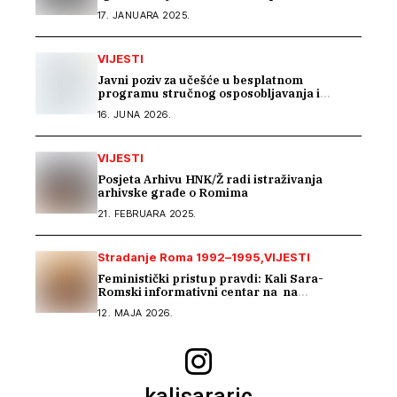
godina nemaju upravitelja
17. JANUARA 2025.
VIJESTI
Javni poziv za učešće u besplatnom
programu stručnog osposobljavanja i
podrške pri zapošljavanju
16. JUNA 2026.
VIJESTI
Posjeta Arhivu HNK/Ž radi istraživanja
arhivske građe o Romima
21. FEBRUARA 2025.
Stradanje Roma 1992–1995
VIJESTI
Feministički pristup pravdi: Kali Sara-
Romski informativni centar na na
regionalnom susretu Ženskog suda
12. MAJA 2026.
kalisararic