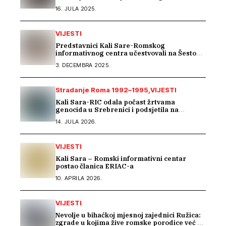
Romima kroz saradnju s Arhivom Republike
16. JULA 2025.
Srpske
VIJESTI
Predstavnici Kali Sare-Romskog
informativnog centra učestvovali na Šestom
EU seminaru o inkluziji Roma u BiH
3. DECEMBRA 2025.
Stradanje Roma 1992–1995
VIJESTI
Kali Sara-RIC odala počast žrtvama
genocida u Srebrenici i podsjetila na
stradanje Roma iz Skočića
14. JULA 2026.
VIJESTI
Kali Sara – Romski informativni centar
postao članica ERIAC-a
10. APRILA 2026.
VIJESTI
Nevolje u bihaćkoj mjesnoj zajednici Ružica:
zgrade u kojima žive romske porodice već 15