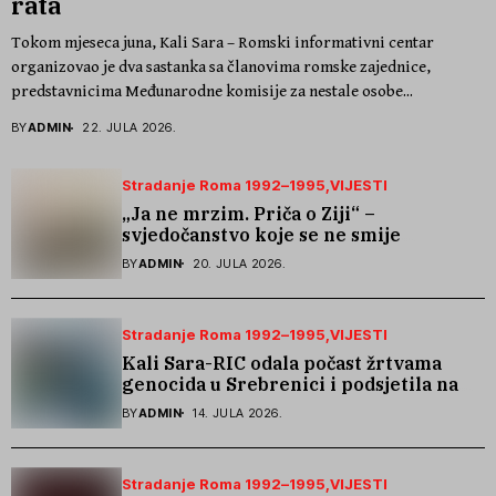
rata
Tokom mjeseca juna, Kali Sara – Romski informativni centar
organizovao je dva sastanka sa članovima romske zajednice,
predstavnicima Međunarodne komisije za nestale osobe...
BY
ADMIN
22. JULA 2026.
Stradanje Roma 1992–1995
VIJESTI
„Ja ne mrzim. Priča o Ziji“ –
svjedočanstvo koje se ne smije
zaboraviti
BY
ADMIN
20. JULA 2026.
Stradanje Roma 1992–1995
VIJESTI
Kali Sara-RIC odala počast žrtvama
genocida u Srebrenici i podsjetila na
stradanje Roma iz Skočića
BY
ADMIN
14. JULA 2026.
Stradanje Roma 1992–1995
VIJESTI