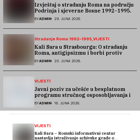
Izvještaj o stradanju Roma na području
Podrinja i sjeverne Bosne 1992–1995.
godine
BY
ADMIN
29. JUNA 2026.
Stradanje Roma 1992–1995
VIJESTI
Kali Sara u Strasbourgu: O stradanju
Roma, antigipsizmu i borbi protiv
govora mržnje
BY
ADMIN
20. JUNA 2026.
VIJESTI
Javni poziv za učešće u besplatnom
programu stručnog osposobljavanja i
podrške pri zapošljavanju
BY
ADMIN
16. JUNA 2026.
VIJESTI
Kali Sara – Romski informativni centar
nastavlja istraživanje arhivske građe o