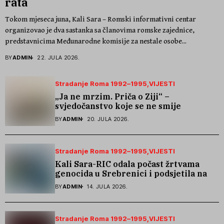
rata
Tokom mjeseca juna, Kali Sara – Romski informativni centar
organizovao je dva sastanka sa članovima romske zajednice,
predstavnicima Međunarodne komisije za nestale osobe...
BY
ADMIN
22. JULA 2026.
Stradanje Roma 1992–1995
VIJESTI
„Ja ne mrzim. Priča o Ziji“ –
svjedočanstvo koje se ne smije
zaboraviti
BY
ADMIN
20. JULA 2026.
Stradanje Roma 1992–1995
VIJESTI
Kali Sara-RIC odala počast žrtvama
genocida u Srebrenici i podsjetila na
stradanje Roma iz Skočića
BY
ADMIN
14. JULA 2026.
Stradanje Roma 1992–1995
VIJESTI