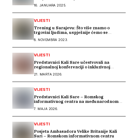
16. JANUARA 2025.
VIJESTI
Trening u Sarajevu: Što više znamo o
trgovini ljudima, uspješnije ćemo se
suprotstaviti
8. NOVEMBRA 2023.
VIJESTI
Predstavnici Kali Sare učestvovali na
regionalnoj konferenciji o inkluzivnoj
memorijalizaciji u Rijeci
21. MARTA 2026.
VIJESTI
Predstavnici Kali Sare – Romskog
informativnog centra na međunarodnom
susretu posvećenom inkluziji romske djece
7. MAJA 2026.
VIJESTI
Posjeta Ambasadora Velike Britanije Kali
Sari – Romskom informativnom centru