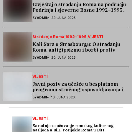
Izvještaj o stradanju Roma na području
Podrinja i sjeverne Bosne 1992–1995.
godine
BY
ADMIN
29. JUNA 2026.
Stradanje Roma 1992–1995
VIJESTI
Kali Sara u Strasbourgu: O stradanju
Roma, antigipsizmu i borbi protiv
govora mržnje
BY
ADMIN
20. JUNA 2026.
VIJESTI
Javni poziv za učešće u besplatnom
programu stručnog osposobljavanja i
podrške pri zapošljavanju
BY
ADMIN
16. JUNA 2026.
VIJESTI
Saradnja za očuvanje romskog kulturnog
nasljeđa u BiH: Porijeklo Roma u BiH