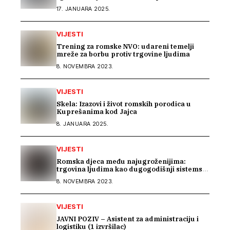
godina nemaju upravitelja
17. JANUARA 2025.
VIJESTI
Trening za romske NVO: udareni temelji
mreže za borbu protiv trgovine ljudima
8. NOVEMBRA 2023.
VIJESTI
Skela: Izazovi i život romskih porodica u
Kuprešanima kod Jajca
8. JANUARA 2025.
VIJESTI
Romska djeca među najugroženijima:
trgovina ljudima kao dugogodišnji sistemski
problem u BiH
8. NOVEMBRA 2023.
VIJESTI
JAVNI POZIV – Asistent za administraciju i
logistiku (1 izvršilac)