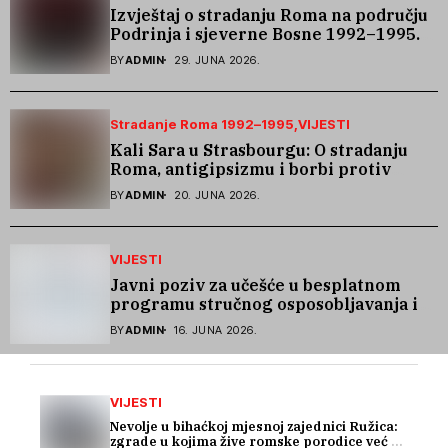
Izvještaj o stradanju Roma na području
Podrinja i sjeverne Bosne 1992–1995.
godine
BY
ADMIN
29. JUNA 2026.
Stradanje Roma 1992–1995
VIJESTI
Kali Sara u Strasbourgu: O stradanju
Roma, antigipsizmu i borbi protiv
govora mržnje
BY
ADMIN
20. JUNA 2026.
VIJESTI
Javni poziv za učešće u besplatnom
programu stručnog osposobljavanja i
podrške pri zapošljavanju
BY
ADMIN
16. JUNA 2026.
VIJESTI
Nevolje u bihaćkoj mjesnoj zajednici Ružica:
zgrade u kojima žive romske porodice već 15