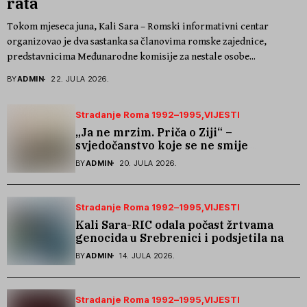
rata
Tokom mjeseca juna, Kali Sara – Romski informativni centar
organizovao je dva sastanka sa članovima romske zajednice,
predstavnicima Međunarodne komisije za nestale osobe...
BY
ADMIN
22. JULA 2026.
Stradanje Roma 1992–1995
VIJESTI
„Ja ne mrzim. Priča o Ziji“ –
svjedočanstvo koje se ne smije
zaboraviti
BY
ADMIN
20. JULA 2026.
Stradanje Roma 1992–1995
VIJESTI
Kali Sara-RIC odala počast žrtvama
genocida u Srebrenici i podsjetila na
stradanje Roma iz Skočića
BY
ADMIN
14. JULA 2026.
Stradanje Roma 1992–1995
VIJESTI