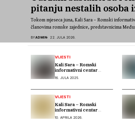
pitanju nestalih osoba i
Tokom mjeseca juna, Kali Sara – Romski informativ
članovima romske zajednice, predstavnicima Međun
BY
ADMIN
22. JULA 2026.
VIJESTI
Kali Sara – Romski
informativni centar
nastavlja istraživanje
16. JULA 2025.
arhivske građe o Romima
kroz saradnju s Arhivom
Republike Srpske
VIJESTI
Kali Sara – Romski
informativni centar
postao članica ERIAC-a
10. APRILA 2026.