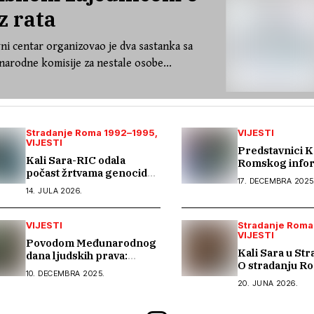
z rata
ni centar organizovao je dva sastanka sa
arodne komisije za nestale osobe...
Stradanje Roma 1992–1995
VIJESTI
VIJESTI
Predstavnici K
Kali Sara-RIC odala
Romskog info
počast žrtvama genocida
centra učestvovali na
17. DECEMBRA 2025
u Srebrenici i podsjetila
uvodnom konsu
14. JULA 2026.
na stradanje Roma iz
sastanku EU I
Skočića
programa o ro
VIJESTI
ravnopravnosti
Stradanje Roma
VIJESTI
socijalnoj zašti
Povodom Međunarodnog
Kali Sara u St
dana ljudskih prava:
O stradanju R
Ljudska prava moraju biti
10. DECEMBRA 2025.
antigipsizmu i 
stvarnost za sve
20. JUNA 2026.
govora mržnje