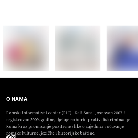
O NAMA
Romski informativni centar (RIC) „Kali Sara“, osnovan 2007. i
registrovan 2009. godine, djeluje na borbi protiv diskriminacije
Roma kroz promicanje pozitivne slike o zajednici i očuvanje
romske kulturne, jezičke i historijske baštine.