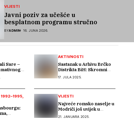
VIJESTI
Javni poziv za učešće u
besplatnom programu stručnog
osposobljavanja i podrške pri
BY
ADMIN
16. JUNA 2026.
zapošljavanju
AKTIVNOSTI
ali Sare –
Sastanak u Arhivu Brčko
rmativnog
Distrikta BiH: Skromni
kapaciteti, ali spremnost
.
17. JULA 2025.
ltacijskom
na saradnju u istraživanju
PA
građe o Romima – Kali
dnoj
Sara
 i
 1992–1995
VIJESTI
ti
Najveće romsko naselje u
rasbourgu:
Modriči još uvijek u
oma,
mraku: Mještani
21. JANUARA 2025.
borbi protiv
Stražarevca traže bolju
javnu rasvjetu