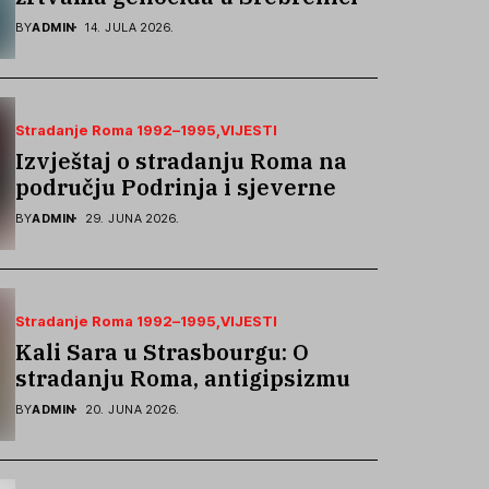
podsjetila na stradanje Roma iz
BY
ADMIN
14. JULA 2026.
Skočića
Stradanje Roma 1992–1995
VIJESTI
Izvještaj o stradanju Roma na
području Podrinja i sjeverne
Bosne 1992–1995. godine
BY
ADMIN
29. JUNA 2026.
Stradanje Roma 1992–1995
VIJESTI
Kali Sara u Strasbourgu: O
stradanju Roma, antigipsizmu i
borbi protiv govora mržnje
BY
ADMIN
20. JUNA 2026.