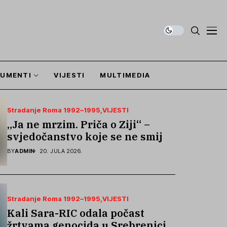
UMENTI
VIJESTI
MULTIMEDIA
Stradanje Roma 1992–1995
VIJESTI
„Ja ne mrzim. Priča o Ziji“ –
svjedočanstvo koje se ne smije
zaboraviti
BY
ADMIN
20. JULA 2026.
Stradanje Roma 1992–1995
VIJESTI
Kali Sara-RIC odala počast
žrtvama genocida u Srebrenici i