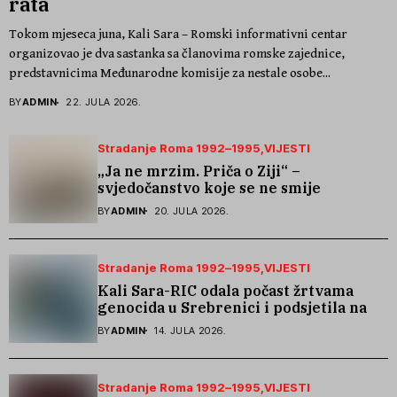
rata
Tokom mjeseca juna, Kali Sara – Romski informativni centar
organizovao je dva sastanka sa članovima romske zajednice,
predstavnicima Međunarodne komisije za nestale osobe...
BY
ADMIN
22. JULA 2026.
Stradanje Roma 1992–1995
VIJESTI
„Ja ne mrzim. Priča o Ziji“ –
svjedočanstvo koje se ne smije
zaboraviti
BY
ADMIN
20. JULA 2026.
Stradanje Roma 1992–1995
VIJESTI
Kali Sara-RIC odala počast žrtvama
genocida u Srebrenici i podsjetila na
stradanje Roma iz Skočića
BY
ADMIN
14. JULA 2026.
Stradanje Roma 1992–1995
VIJESTI