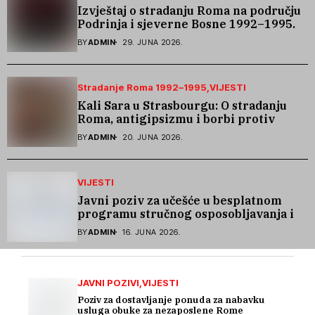
Izvještaj o stradanju Roma na području
Podrinja i sjeverne Bosne 1992–1995.
godine
BY
ADMIN
29. JUNA 2026.
Stradanje Roma 1992–1995
VIJESTI
Kali Sara u Strasbourgu: O stradanju
Roma, antigipsizmu i borbi protiv
govora mržnje
BY
ADMIN
20. JUNA 2026.
VIJESTI
Javni poziv za učešće u besplatnom
programu stručnog osposobljavanja i
podrške pri zapošljavanju
BY
ADMIN
16. JUNA 2026.
JAVNI POZIVI
VIJESTI
Poziv za dostavljanje ponuda za nabavku
usluga obuke za nezaposlene Rome