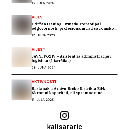
Romima kroz saradnju s Arhivom Republike
16. JULA 2025.
Srpske
VIJESTI
Održan trening „Između stereotipa i
odgovornosti: profesionalni rad sa romskom
zajednicom“
12. JUNA 2026.
VIJESTI
JAVNI POZIV – Asistent za administraciju i
logistiku (1 izvršilac)
29. JUNA 2024.
AKTIVNOSTI
Sastanak u Arhivu Brčko Distrikta BiH:
Skromni kapaciteti, ali spremnost na
saradnju u istraživanju građe o Romima –
17. JULA 2025.
Kali Sara
kalisararic