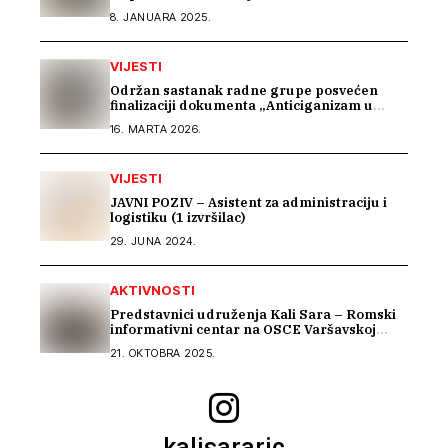
8. JANUARA 2025.
VIJESTI
Održan sastanak radne grupe posvećen
finalizaciji dokumenta „Anticiganizam u
Bosni i Hercegovini“
16. MARTA 2026.
VIJESTI
JAVNI POZIV – Asistent za administraciju i
logistiku (1 izvršilac)
29. JUNA 2024.
AKTIVNOSTI
Predstavnici udruženja Kali Sara – Romski
informativni centar na OSCE Varšavskoj
konferenciji predstavili Izvještaj o stradanju
21. OKTOBRA 2025.
Roma na području Podrinja u periodu 1992–
1995. godine
kalisararic