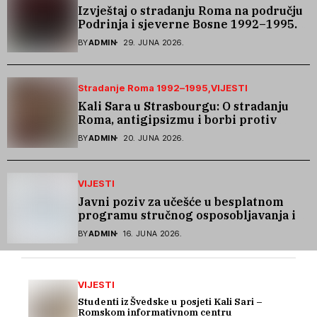
Izvještaj o stradanju Roma na području
Podrinja i sjeverne Bosne 1992–1995.
godine
BY
ADMIN
29. JUNA 2026.
Stradanje Roma 1992–1995
VIJESTI
Kali Sara u Strasbourgu: O stradanju
Roma, antigipsizmu i borbi protiv
govora mržnje
BY
ADMIN
20. JUNA 2026.
VIJESTI
Javni poziv za učešće u besplatnom
programu stručnog osposobljavanja i
podrške pri zapošljavanju
BY
ADMIN
16. JUNA 2026.
VIJESTI
Studenti iz Švedske u posjeti Kali Sari –
Romskom informativnom centru