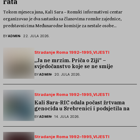
rata
Tokom mjeseca juna, Kali Sara – Romski informativni centar
organizovao je dva sastanka sa članovima romske zajednice,
predstavnicima Međunarodne komisije za nestale osobe...
BY
ADMIN
22. JULA 2026.
Stradanje Roma 1992–1995
VIJESTI
„Ja ne mrzim. Priča o Ziji“ –
svjedočanstvo koje se ne smije
zaboraviti
BY
ADMIN
20. JULA 2026.
Stradanje Roma 1992–1995
VIJESTI
Kali Sara-RIC odala počast žrtvama
genocida u Srebrenici i podsjetila na
stradanje Roma iz Skočića
BY
ADMIN
14. JULA 2026.
Stradanje Roma 1992–1995
VIJESTI