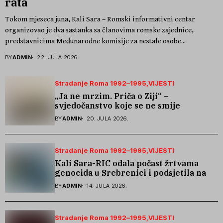
rata
Tokom mjeseca juna, Kali Sara – Romski informativni centar
organizovao je dva sastanka sa članovima romske zajednice,
predstavnicima Međunarodne komisije za nestale osobe...
BY
ADMIN
22. JULA 2026.
Stradanje Roma 1992–1995
VIJESTI
„Ja ne mrzim. Priča o Ziji“ –
svjedočanstvo koje se ne smije
zaboraviti
BY
ADMIN
20. JULA 2026.
Stradanje Roma 1992–1995
VIJESTI
Kali Sara-RIC odala počast žrtvama
genocida u Srebrenici i podsjetila na
stradanje Roma iz Skočića
BY
ADMIN
14. JULA 2026.
Stradanje Roma 1992–1995
VIJESTI