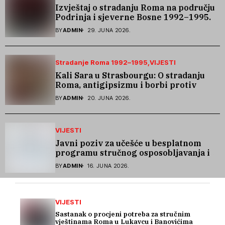
Izvještaj o stradanju Roma na području
Podrinja i sjeverne Bosne 1992–1995.
godine
BY
ADMIN
29. JUNA 2026.
Stradanje Roma 1992–1995
VIJESTI
Kali Sara u Strasbourgu: O stradanju
Roma, antigipsizmu i borbi protiv
govora mržnje
BY
ADMIN
20. JUNA 2026.
VIJESTI
Javni poziv za učešće u besplatnom
programu stručnog osposobljavanja i
podrške pri zapošljavanju
BY
ADMIN
16. JUNA 2026.
VIJESTI
Sastanak o procjeni potreba za stručnim
vještinama Roma u Lukavcu i Banovićima