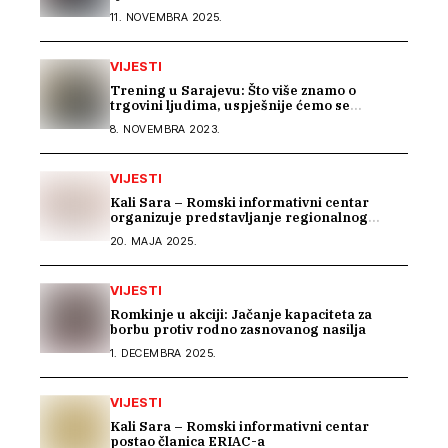
11. NOVEMBRA 2025.
VIJESTI
Trening u Sarajevu: Što više znamo o
trgovini ljudima, uspješnije ćemo se
suprotstaviti
8. NOVEMBRA 2023.
VIJESTI
Kali Sara – Romski informativni centar
organizuje predstavljanje regionalnog
projekta „BEYOND BARRIERS: RESILIENCE
20. MAJA 2025.
OF ROMA IN THE WESTERN BALKANS“
VIJESTI
Romkinje u akciji: Jačanje kapaciteta za
borbu protiv rodno zasnovanog nasilja
1. DECEMBRA 2025.
VIJESTI
Kali Sara – Romski informativni centar
postao članica ERIAC-a