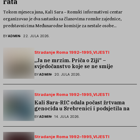
rata
Tokom mjeseca juna, Kali Sara – Romski informativni centar
organizovao je dva sastanka sa članovima romske zajednice,
predstavnicima Međunarodne komisije za nestale osobe...
BY
ADMIN
22. JULA 2026.
Stradanje Roma 1992–1995
VIJESTI
„Ja ne mrzim. Priča o Ziji“ –
svjedočanstvo koje se ne smije
zaboraviti
BY
ADMIN
20. JULA 2026.
Stradanje Roma 1992–1995
VIJESTI
Kali Sara-RIC odala počast žrtvama
genocida u Srebrenici i podsjetila na
stradanje Roma iz Skočića
BY
ADMIN
14. JULA 2026.
Stradanje Roma 1992–1995
VIJESTI