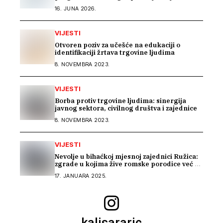
podrške pri zapošljavanju
16. JUNA 2026.
VIJESTI
Otvoren poziv za učešće na edukaciji o
identifikaciji žrtava trgovine ljudima
8. NOVEMBRA 2023.
VIJESTI
Borba protiv trgovine ljudima: sinergija
javnog sektora, civilnog društva i zajednice
8. NOVEMBRA 2023.
VIJESTI
Nevolje u bihaćkoj mjesnoj zajednici Ružica:
zgrade u kojima žive romske porodice već 15
godina nemaju upravitelja
17. JANUARA 2025.
kalisararic