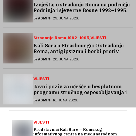
Izvještaj o stradanju Roma na području
Podrinja i sjeverne Bosne 1992–1995.
godine
BY
ADMIN
29. JUNA 2026.
Stradanje Roma 1992–1995
VIJESTI
Kali Sara u Strasbourgu: O stradanju
Roma, antigipsizmu i borbi protiv
govora mržnje
BY
ADMIN
20. JUNA 2026.
VIJESTI
Javni poziv za učešće u besplatnom
programu stručnog osposobljavanja i
podrške pri zapošljavanju
BY
ADMIN
16. JUNA 2026.
VIJESTI
Predstavnici Kali Sare – Romskog
informativnog centra na međunarodnom