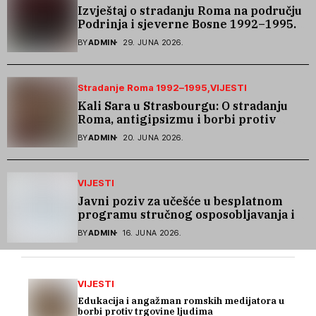
Izvještaj o stradanju Roma na području
Podrinja i sjeverne Bosne 1992–1995.
godine
BY
ADMIN
29. JUNA 2026.
Stradanje Roma 1992–1995
VIJESTI
Kali Sara u Strasbourgu: O stradanju
Roma, antigipsizmu i borbi protiv
govora mržnje
BY
ADMIN
20. JUNA 2026.
VIJESTI
Javni poziv za učešće u besplatnom
programu stručnog osposobljavanja i
podrške pri zapošljavanju
BY
ADMIN
16. JUNA 2026.
VIJESTI
Edukacija i angažman romskih medijatora u
borbi protiv trgovine ljudima