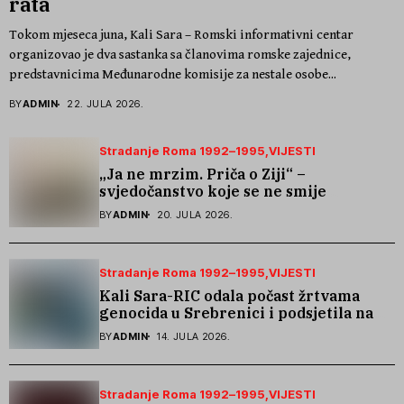
rata
Tokom mjeseca juna, Kali Sara – Romski informativni centar
organizovao je dva sastanka sa članovima romske zajednice,
predstavnicima Međunarodne komisije za nestale osobe...
BY
ADMIN
22. JULA 2026.
Stradanje Roma 1992–1995
VIJESTI
„Ja ne mrzim. Priča o Ziji“ –
svjedočanstvo koje se ne smije
zaboraviti
BY
ADMIN
20. JULA 2026.
Stradanje Roma 1992–1995
VIJESTI
Kali Sara-RIC odala počast žrtvama
genocida u Srebrenici i podsjetila na
stradanje Roma iz Skočića
BY
ADMIN
14. JULA 2026.
Stradanje Roma 1992–1995
VIJESTI