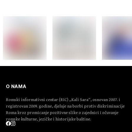
O NAMA
Romski informativni centar (RIC) „Kali Sara“, osnovan 2007. i
registrovan 2009. godine, djeluje na borbi protiv diskriminacije
Roma kroz promicanje pozitivne slike o zajednici i očuvanje
romske kulturne, jezičke i historijske baštine.