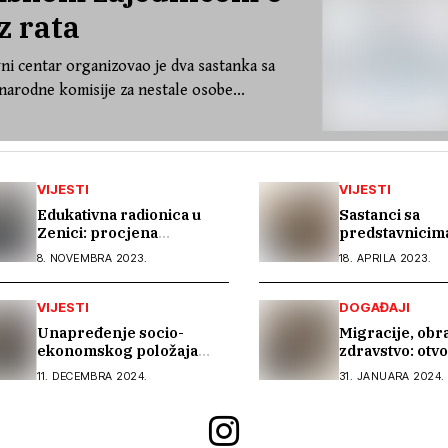
z rata
ni centar organizovao je dva sastanka sa
arodne komisije za nestale osobe...
VIJESTI
VIJESTI
Edukativna radionica u
Sastanci sa
Zenici: procjena
predstavnicima
ranjivosti i prepoznavanje
institucija u Ja
8. NOVEMBRA 2023.
18. APRILA 2023.
žrtava trgovine ljudima
Živinicama i Mo
mora početi u školama
VIJESTI
DOGAĐAJI
Unapređenje socio-
Migracije, obr
ekonomskog položaja
zdravstvo: otv
Roma i prevencija
razgovor u Bih
11. DECEMBRA 2024.
31. JANUARA 2024.
trgovine ljudima