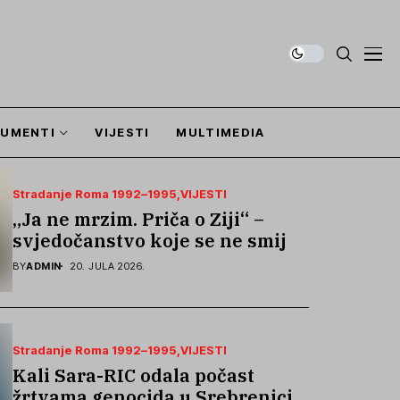
UMENTI
VIJESTI
MULTIMEDIA
Stradanje Roma 1992–1995
VIJESTI
„Ja ne mrzim. Priča o Ziji“ –
svjedočanstvo koje se ne smije
zaboraviti
BY
ADMIN
20. JULA 2026.
Stradanje Roma 1992–1995
VIJESTI
Kali Sara-RIC odala počast
žrtvama genocida u Srebrenici i