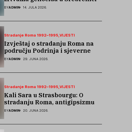
podsjetila na stradanje Roma iz
BY
ADMIN
14. JULA 2026.
Skočića
Stradanje Roma 1992–1995
VIJESTI
Izvještaj o stradanju Roma na
području Podrinja i sjeverne
Bosne 1992–1995. godine
BY
ADMIN
29. JUNA 2026.
Stradanje Roma 1992–1995
VIJESTI
Kali Sara u Strasbourgu: O
stradanju Roma, antigipsizmu i
borbi protiv govora mržnje
BY
ADMIN
20. JUNA 2026.