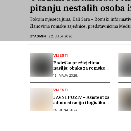
pitanju nestalih osoba i
Tokom mjeseca juna, Kali Sara – Romski informativ
članovima romske zajednice, predstavnicima Međun
BY
ADMIN
22. JULA 2026.
VIJESTI
Podrška preživjelima
nasilja: obuka za romske
aktivistice iz Bosne i
12. MAJA 2026.
Hercegovine
VIJESTI
JAVNI POZIV – Asistent za
administraciju i logistiku
(1 izvršilac)
29. JUNA 2024.