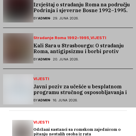
Izvještaj o stradanju Roma na području
Podrinja i sjeverne Bosne 1992–1995.
godine
BY
ADMIN
29. JUNA 2026.
Stradanje Roma 1992–1995
VIJESTI
Kali Sara u Strasbourgu: O stradanju
Roma, antigipsizmu i borbi protiv
govora mržnje
BY
ADMIN
20. JUNA 2026.
VIJESTI
Javni poziv za učešće u besplatnom
programu stručnog osposobljavanja i
podrške pri zapošljavanju
BY
ADMIN
16. JUNA 2026.
VIJESTI
Održani sastanci sa romskom zajednicom o
pitanju nestalih osoba iz rata