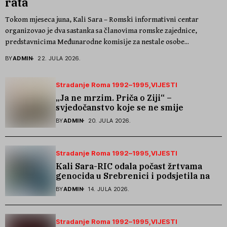
rata
Tokom mjeseca juna, Kali Sara – Romski informativni centar
organizovao je dva sastanka sa članovima romske zajednice,
predstavnicima Međunarodne komisije za nestale osobe...
BY
ADMIN
22. JULA 2026.
Stradanje Roma 1992–1995
VIJESTI
„Ja ne mrzim. Priča o Ziji“ –
svjedočanstvo koje se ne smije
zaboraviti
BY
ADMIN
20. JULA 2026.
Stradanje Roma 1992–1995
VIJESTI
Kali Sara-RIC odala počast žrtvama
genocida u Srebrenici i podsjetila na
stradanje Roma iz Skočića
BY
ADMIN
14. JULA 2026.
Stradanje Roma 1992–1995
VIJESTI