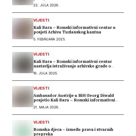
22. JULA 2026.
VIJESTI
Kali Sara – Romski informativni centar u
posjeti Arhivu Tuzlanskog kantna
5. FEBRUARA 2025.
VIJESTI
Kali Sara – Romski informativni centar
nastavlja istraživanje arhivske građe o
Romima kroz saradnju s Arhivom Republike
16. JULA 2025.
Srpske
VIJESTI
Ambasador Austrije u BiH Georg Diwald
posjetio Kali Saru – Romski informativni
centar
21. MAJA 2026.
VIJESTI
Romska djeca – između prava i stvarnih
prepreka