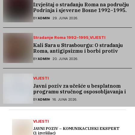
Izvještaj o stradanju Roma na području
Podrinja i sjeverne Bosne 1992–1995.
godine
BY
ADMIN
29. JUNA 2026.
Stradanje Roma 1992–1995
VIJESTI
Kali Sara u Strasbourgu: O stradanju
Roma, antigipsizmu i borbi protiv
govora mržnje
BY
ADMIN
20. JUNA 2026.
VIJESTI
Javni poziv za učešće u besplatnom
programu stručnog osposobljavanja i
podrške pri zapošljavanju
BY
ADMIN
16. JUNA 2026.
VIJESTI
JAVNI POZIV – KOMUNIKACIJSKI EKSPERT
(1 izvršilac)