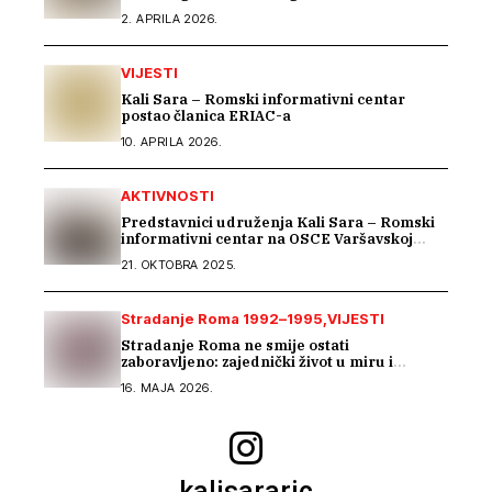
sastanku Dijaloga Vijeća Evrope sa romskim
2. APRILA 2026.
OCD
VIJESTI
Kali Sara – Romski informativni centar
postao članica ERIAC-a
10. APRILA 2026.
AKTIVNOSTI
Predstavnici udruženja Kali Sara – Romski
informativni centar na OSCE Varšavskoj
konferenciji predstavili Izvještaj o stradanju
21. OKTOBRA 2025.
Roma na području Podrinja u periodu 1992–
1995. godine
Stradanje Roma 1992–1995
VIJESTI
Stradanje Roma ne smije ostati
zaboravljeno: zajednički život u miru i
tranzicijska pravda
16. MAJA 2026.
kalisararic