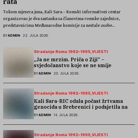
rata
Tokom mjeseca juna, Kali Sara – Romski informativni centar
organizovao je dva sastanka sa članovima romske zajednice,
predstavnicima Međunarodne komisije za nestale osobe...
BY
ADMIN
22. JULA 2026.
Stradanje Roma 1992–1995
VIJESTI
„Ja ne mrzim. Priča o Ziji“ –
svjedočanstvo koje se ne smije
zaboraviti
BY
ADMIN
20. JULA 2026.
Stradanje Roma 1992–1995
VIJESTI
Kali Sara-RIC odala počast žrtvama
genocida u Srebrenici i podsjetila na
stradanje Roma iz Skočića
BY
ADMIN
14. JULA 2026.
Stradanje Roma 1992–1995
VIJESTI