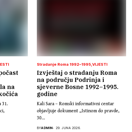
JESTI
Stradanje Roma 1992–1995
VIJESTI
počast
Izvještaj o stradanju Roma
na području Podrinja i
ila na
sjeverne Bosne 1992–1995.
kočića
godine
a 31.
Kali Sara – Romski informativni centar
ci,
objavljuje dokument „Istinom do pravde,
30...
BY
ADMIN
29. JUNA 2026.