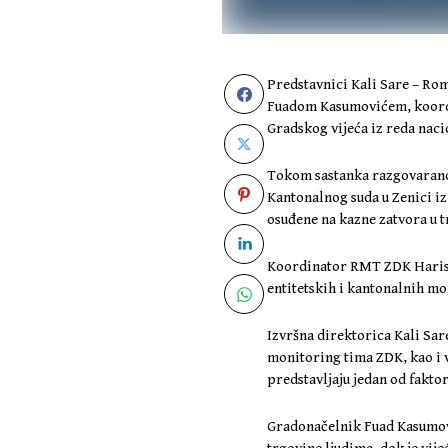
Predstavnici Kali Sare – Rom
Fuadom Kasumovićem, koord
Gradskog vijeća iz reda na
Tokom sastanka razgovarano j
Kantonalnog suda u Zenici iz
osuđene na kazne zatvora u tr
Koordinator RMT ZDK Haris Ba
entitetskih i kantonalnih mon
Izvršna direktorica Kali Sar
monitoring tima ZDK, kao i 
predstavljaju jedan od faktor
Gradonačelnik Fuad Kasumovi