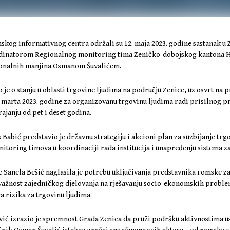
skog informativnog centra održali su 12. maja 2023. godine sastanak u
inatorom Regionalnog monitoring tima Zeničko-dobojskog kantona H
cionalnih manjina Osmanom Šuvalićem.
e o stanju u oblasti trgovine ljudima na području Zenice, uz osvrt na
 marta 2023. godine za organizovanu trgovinu ljudima radi prisilnog pr
ajanju od pet i deset godina.
bić predstavio je državnu strategiju i akcioni plan za suzbijanje trgo
itoring timova u koordinaciji rada institucija i unapređenju sistema za
e Sanela Bešić naglasila je potrebu uključivanja predstavnika romske z
važnost zajedničkog djelovanja na rješavanju socio-ekonomskih proble
a rizika za trgovinu ljudima.
ć izrazio je spremnost Grada Zenica da pruži podršku aktivnostima u