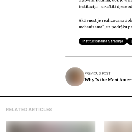
trgovine ljudima, dok je vij
institucija – u zaštiti djece 
Aktivnost je realizovana u o
mehanizama“, uz podršku 
Institucionalna Saradnja
PREVIOUS POST
Why Is the Most Ameri
RELATED ARTICLES