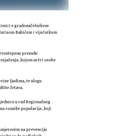
 Zenici s gradonačelnikom
arisom Babićem i vijećnikom
 prvostepenu presudu
osjačenja, kojom su tri osobe
vine ljudima, te ulogu
štite žrtava.
ajednice u rad Regionalnog
ma romske populacije, koji
smjerenim na prevenciju