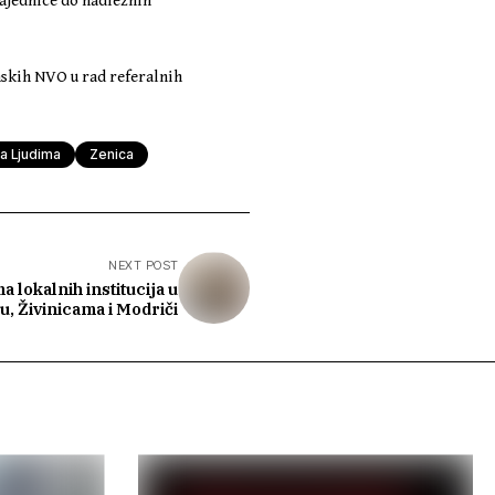
zajednice do nadležnih
mskih NVO u rad referalnih
a Ljudima
Zenica
NEXT POST
 lokalnih institucija u
u, Živinicama i Modriči