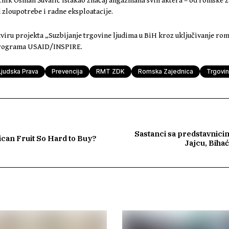
ećnik Osman Šuvalić istakao značaj angažmana svih aktera – od romske 
od zloupotrebe i radne eksploatacije.
kviru projekta „Suzbijanje trgovine ljudima u BiH kroz uključivanje ro
programa USAID/INSPIRE.
Ljudska Prava
Prevencija
RMT ZDK
Romska Zajednica
Trgovin
Sastanci sa predstavnicima
can Fruit So Hard to Buy?
Jajcu, Bihać