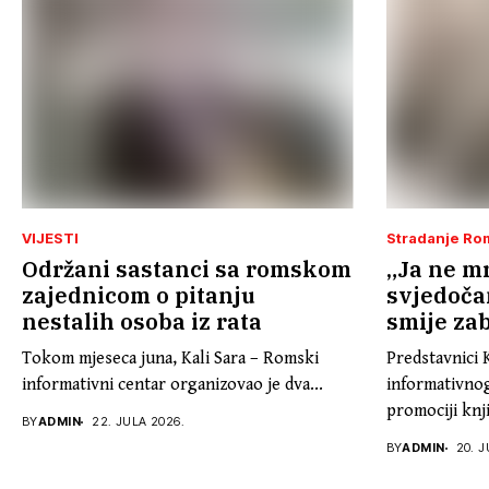
VIJESTI
Stradanje Ro
Održani sastanci sa romskom
„Ja ne mr
zajednicom o pitanju
svjedoča
nestalih osoba iz rata
smije zab
Tokom mjeseca juna, Kali Sara – Romski
Predstavnici 
informativni centar organizovao je dva...
informativnog
promociji knji
BY
ADMIN
22. JULA 2026.
BY
ADMIN
20. J