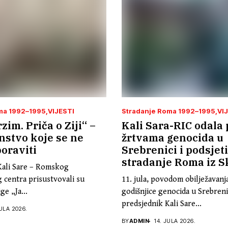
ma 1992–1995
VIJESTI
Stradanje Roma 1992–1995
VI
zim. Priča o Ziji“ –
Kali Sara-RIC odala 
nstvo koje se ne
žrtvama genocida u
oraviti
Srebrenici i podsjet
stradanje Roma iz S
Kali Sare – Romskog
 centra prisustvovali su
11. jula, povodom obilježavanj
ge „Ja...
godišnjice genocida u Srebreni
predsjednik Kali Sare...
ULA 2026.
BY
ADMIN
14. JULA 2026.