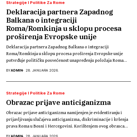
Strategije I Politike Za Rome
Deklaracija partnera Zapadnog
Balkana o integraciji
Roma/Romkinja u sklopu procesa
proširenja Evropske unije
Deklaracija partnera Zapadnog Balkana o integraciji
Roma/Romkinja u sklopu procesa proširenja Evropske unije
potvrđuje političku posvećenost unapređenju položaja Roma
kroz inkluzivne javne politike,...
BY
ADMIN
28. JANUARA 2026.
Strategije I Politike Za Rome
Obrazac prijave anticiganizma
Obrazac prijave anticiganizma namijenjen je evidentiranju i
prijavljivanju slučajeva anticiganizma, diskriminacije i kršenja
prava Roma u Bosni i Hercegovini. Korištenjem ovog obrasca
omogućava...
BY
ADMIN
28. JANUARA 2026.