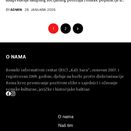
unapređenje ukupnog socijalnog položaja romske populacije u...
BY
ADMIN
28. JANUARA 2026.
1
2
O NAMA
Romski informativni centar (RIC) „Kali Sara“, osnovan 2007. i
registrovan 2009. godine, djeluje na borbi protiv diskriminacije
Roma kroz promicanje pozitivne slike o zajednici i očuvanje
romske kulturne, jezičke i historijske baštine.
O nama
Naš tim