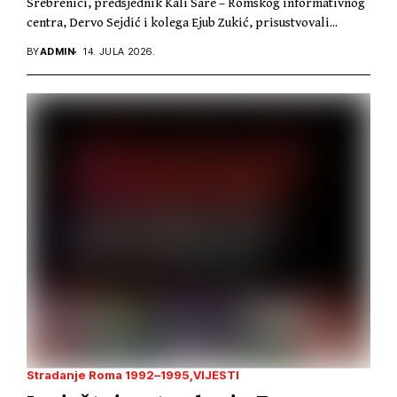
Srebrenici, predsjednik Kali Sare – Romskog informativnog
centra, Dervo Sejdić i kolega Ejub Zukić, prisustvovali...
BY
ADMIN
14. JULA 2026.
Stradanje Roma 1992–1995
VIJESTI