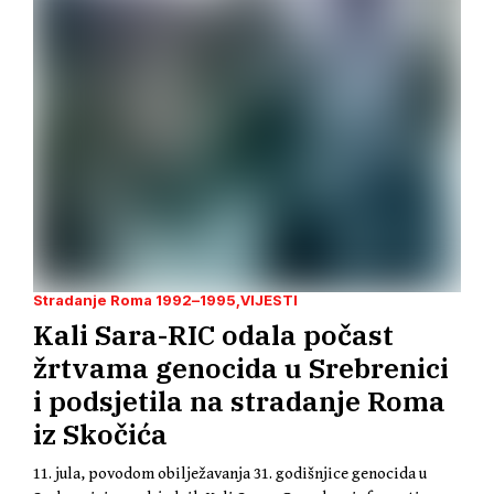
Stradanje Roma 1992–1995
VIJESTI
Kali Sara-RIC odala počast
žrtvama genocida u Srebrenici
i podsjetila na stradanje Roma
iz Skočića
11. jula, povodom obilježavanja 31. godišnjice genocida u