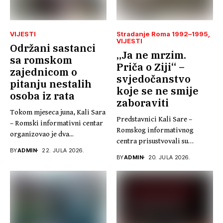
VIJESTI
Stradanje Roma 1992–1995
VIJESTI
Održani sastanci
„Ja ne mrzim.
sa romskom
Priča o Ziji“ –
zajednicom o
svjedočanstvo
pitanju nestalih
koje se ne smije
osoba iz rata
zaboraviti
Tokom mjeseca juna, Kali Sara
Predstavnici Kali Sare –
– Romski informativni centar
Romskog informativnog
organizovao je dva...
centra prisustvovali su
BY
ADMIN
22. JULA 2026.
promociji knjige „Ja...
BY
ADMIN
20. JULA 2026.