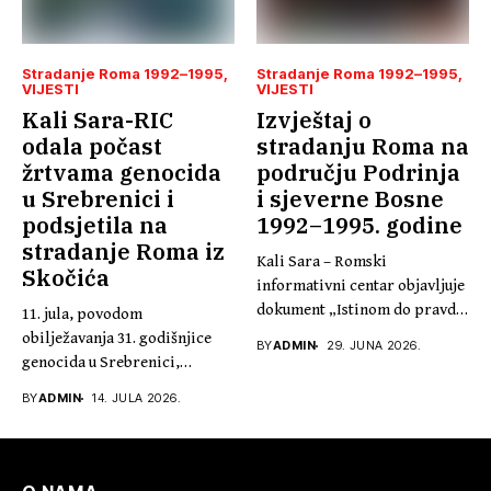
Stradanje Roma 1992–1995
Stradanje Roma 1992–1995
VIJESTI
VIJESTI
Kali Sara-RIC
Izvještaj o
odala počast
stradanju Roma na
žrtvama genocida
području Podrinja
u Srebrenici i
i sjeverne Bosne
podsjetila na
1992–1995. godine
stradanje Roma iz
Kali Sara – Romski
Skočića
informativni centar objavljuje
dokument „Istinom do pravde,
11. jula, povodom
30...
obilježavanja 31. godišnjice
BY
ADMIN
29. JUNA 2026.
genocida u Srebrenici,
predsjednik Kali Sare...
BY
ADMIN
14. JULA 2026.