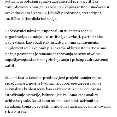
kulturnom položaju romske zajednice, stepenu političke
zastupljenosti Roma, te izazovima s kojima se Romi suočavaju u
svakodnevnom životu, uključujući predrasude, stereotipe i
različite oblike diskriminacije.
Predstavnici udruženja upoznali su studente s radom
organizacije, saradnjom s institucijama vlasti, partnerskim
projektima, kao i budžetskim izdvajanjima namijenjenim
implementaciji akcionih planova za inkluziju Roma. Posebna
pažnja posvećena je temama obrazovanja na svim nivoima,
zapošljavanja, stambenog zbrinjavanja i pristupa zdravstvenoj
zaštiti.
Studentima su također predstavljeni projekti usmjereni na
sprečavanje trgovine ljudima i zloupotrebe djece u radnu i
seksualnu eksploataciju, kao i aktivnosti koje se odnose na
istraživanje historije, kulture i jezika Roma kroz analizu
arhivske građe. Dodatno su informisani o istraživanjima
stradanja Roma u proteklim ratovima i značaju dokumentovanja
tih iskustava.