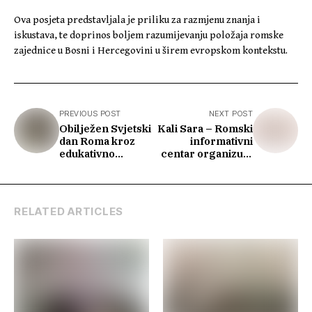
Ova posjeta predstavljala je priliku za razmjenu znanja i
iskustava, te doprinos boljem razumijevanju položaja romske
zajednice u Bosni i Hercegovini u širem evropskom kontekstu.
PREVIOUS POST
NEXT POST
Obilježen Svjetski
Kali Sara – Romski
dan Roma kroz
informativni
edukativno
centar organizuje
predavanje i
predstavljanje
kulturni program
regionalnog
u Sarajevu
projekta „BEYOND
BARRIERS:
RELATED ARTICLES
RESILIENCE OF
ROMA IN THE
WESTERN
BALKANS“