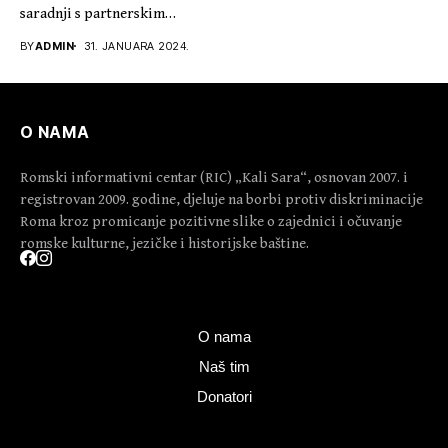
saradnji s partnerskim
organizacijama, održao...
BY
ADMIN
31. JANUARA 2024.
O NAMA
Romski informativni centar (RIC) „Kali Sara“, osnovan 2007. i
registrovan 2009. godine, djeluje na borbi protiv diskriminacije
Roma kroz promicanje pozitivne slike o zajednici i očuvanje
romske kulturne, jezičke i historijske baštine.
O nama
Naš tim
Donatori