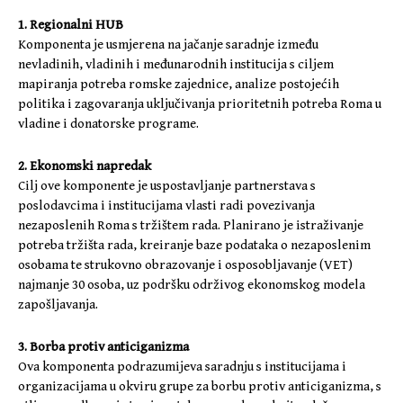
1. Regionalni HUB
Komponenta je usmjerena na jačanje saradnje između
nevladinih, vladinih i međunarodnih institucija s ciljem
mapiranja potreba romske zajednice, analize postojećih
politika i zagovaranja uključivanja prioritetnih potreba Roma u
vladine i donatorske programe.
2. Ekonomski napredak
Cilj ove komponente je uspostavljanje partnerstava s
poslodavcima i institucijama vlasti radi povezivanja
nezaposlenih Roma s tržištem rada. Planirano je istraživanje
potreba tržišta rada, kreiranje baze podataka o nezaposlenim
osobama te strukovno obrazovanje i osposobljavanje (VET)
najmanje 30 osoba, uz podršku održivog ekonomskog modela
zapošljavanja.
3. Borba protiv anticiganizma
Ova komponenta podrazumijeva saradnju s institucijama i
organizacijama u okviru grupe za borbu protiv anticiganizma, s