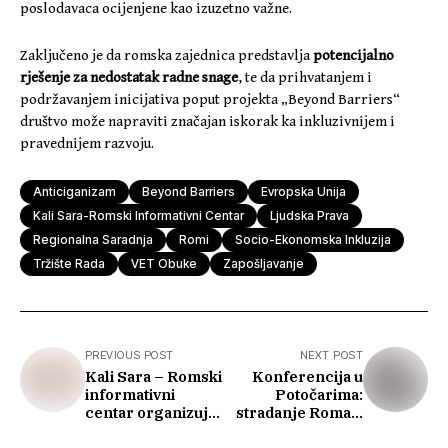
poslodavaca ocijenjene kao izuzetno važne.
Zaključeno je da romska zajednica predstavlja
potencijalno
rješenje za nedostatak radne snage
, te da prihvatanjem i
podržavanjem inicijativa poput projekta „Beyond Barriers“
društvo može napraviti značajan iskorak ka inkluzivnijem i
pravednijem razvoju.
Anticiganizam
Beyond Barriers
Evropska Unija
Kali Sara-Romski Informativni Centar
Ljudska Prava
Regionalna Saradnja
Romi
Socio-Ekonomska Inkluzija
Tržište Rada
VET Obuke
Zapošljavanje
PREVIOUS POST
NEXT POST
Kali Sara – Romski
Konferencija u
informativni
Potočarima:
centar organizuje
stradanje Roma u
predstavljanje
Podrinju i pravo na