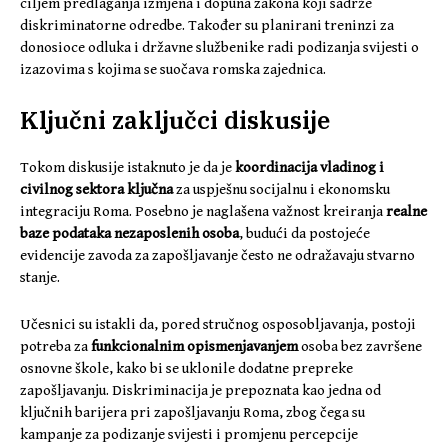
ciljem predlaganja izmjena i dopuna zakona koji sadrže
diskriminatorne odredbe. Također su planirani treninzi za
donosioce odluka i državne službenike radi podizanja svijesti o
izazovima s kojima se suočava romska zajednica.
Ključni zaključci diskusije
Tokom diskusije istaknuto je da je
koordinacija vladinog i
civilnog sektora ključna
za uspješnu socijalnu i ekonomsku
integraciju Roma. Posebno je naglašena važnost kreiranja
realne
baze podataka nezaposlenih osoba
, budući da postojeće
evidencije zavoda za zapošljavanje često ne odražavaju stvarno
stanje.
Učesnici su istakli da, pored stručnog osposobljavanja, postoji
potreba za
funkcionalnim opismenjavanjem
osoba bez završene
osnovne škole, kako bi se uklonile dodatne prepreke
zapošljavanju. Diskriminacija je prepoznata kao jedna od
ključnih barijera pri zapošljavanju Roma, zbog čega su
kampanje za podizanje svijesti i promjenu percepcije