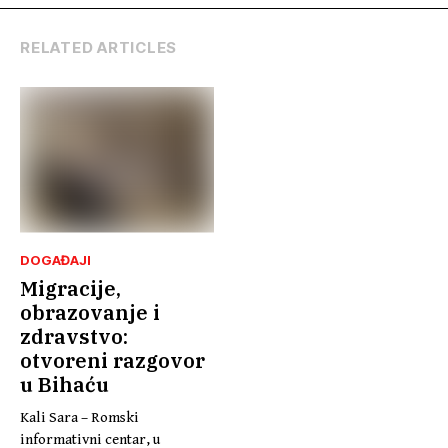
regionalnog
istinu, pravdu i
projekta „BEYOND
podršku
BARRIERS:
RELATED ARTICLES
RESILIENCE OF
ROMA IN THE
WESTERN
BALKANS“
DOGAĐAJI
Migracije,
obrazovanje i
zdravstvo:
otvoreni razgovor
u Bihaću
Kali Sara – Romski
informativni centar, u