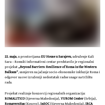
22. maja
, u prostorijama
EU House u Sarajevu
, udruženje Kali
Sara – Romski Informativni centar predstavilo je regionalni
projekat
„Beyond Barriers: Resilience of Roma in the Western
Balkans“
, usmjeren na jačanje socio-ekonomske inkluzije Roma i
odgovor na sve izraženiji nedostatak radne snage na tržištu
rada.
Projekat realizuje konzorcij regionalnih organizacija:
ROMALITICO
(Sjeverna Makedonija),
YUROM Center
(Srbija),
Romaversitas
(Kosovo),
InSOC
(Sjeverna Makedonija),
IRCA