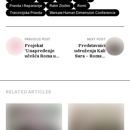
Pravda I Reparacije
Ratni Zločini
Romi
Tranzicijska Pravda
Warsaw Human Dimension Conference
PREVIOUS POST
NEXT POST
Projekat
Predstavnici
‘Unapređenje
udruženja Kali
učešća Roma u
Sara – Romski
tranzicijskoj
informativni
pravdi u BiH’ – ka
centar na OSCE
inkluzivnoj
Varšavskoj
tranzicijskoj
konferenciji
pravdi
predstavili
Izvještaj o
RELATED ARTICLES
stradanju Roma na
području Podrinja
u periodu 1992–
1995. godine