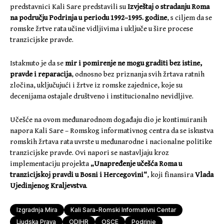
predstavnici Kali Sare predstavili su
Izvještaj o stradanju Roma
na području Podrinja u periodu 1992–1995. godine
, s ciljem da se
romske žrtve rata učine vidljivima i uključe u šire procese
tranzicijske pravde.
Istaknuto je da se
mir i pomirenje ne mogu graditi bez istine,
pravde i reparacija
, odnosno bez priznanja svih žrtava ratnih
zločina, uključujući i žrtve iz romske zajednice, koje su
decenijama ostajale društveno i institucionalno nevidljive.
Učešće na ovom međunarodnom događaju dio je kontinuiranih
napora Kali Sare – Romskog informativnog centra da se iskustva
romskih žrtava rata uvrste u međunarodne i nacionalne politike
tranzicijske pravde. Ovi napori se nastavljaju kroz
implementaciju projekta
„Unapređenje učešća Roma u
tranzicijskoj pravdi u Bosni i Hercegovini“
, koji finansira
Vlada
Ujedinjenog Kraljevstva
.
Izgradnja Mira
Kali Sara-Romski Informativni Centar
Ljudska Prava
ODIHR
OSCE
Podrinje