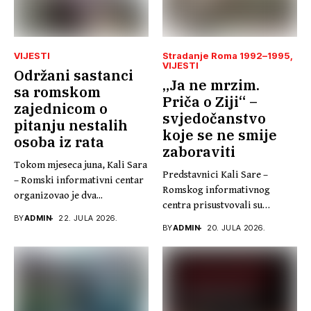
VIJESTI
Stradanje Roma 1992–1995
VIJESTI
Održani sastanci
„Ja ne mrzim.
sa romskom
Priča o Ziji“ –
zajednicom o
svjedočanstvo
pitanju nestalih
koje se ne smije
osoba iz rata
zaboraviti
Tokom mjeseca juna, Kali Sara
Predstavnici Kali Sare –
– Romski informativni centar
Romskog informativnog
organizovao je dva...
centra prisustvovali su
BY
ADMIN
22. JULA 2026.
promociji knjige „Ja...
BY
ADMIN
20. JULA 2026.