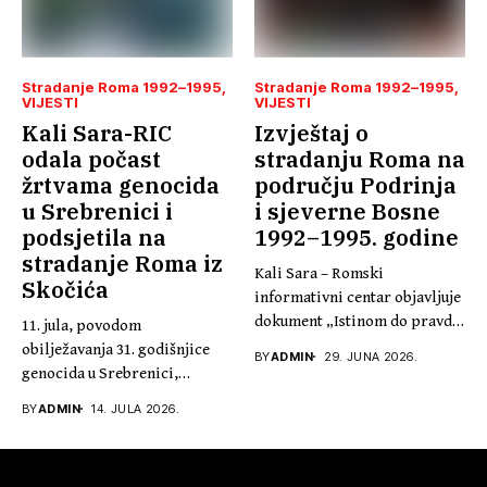
Stradanje Roma 1992–1995
Stradanje Roma 1992–1995
VIJESTI
VIJESTI
Kali Sara-RIC
Izvještaj o
odala počast
stradanju Roma na
žrtvama genocida
području Podrinja
u Srebrenici i
i sjeverne Bosne
podsjetila na
1992–1995. godine
stradanje Roma iz
Kali Sara – Romski
Skočića
informativni centar objavljuje
dokument „Istinom do pravde,
11. jula, povodom
30...
obilježavanja 31. godišnjice
BY
ADMIN
29. JUNA 2026.
genocida u Srebrenici,
predsjednik Kali Sare...
BY
ADMIN
14. JULA 2026.