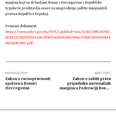
manjina koji su državljani Bosne i Hercegovine i Republike
Srpske te predstavlja osnov za unapređenje zaštite manjinskih
prava u Republici Srpskoj.
Preuzmi dokument:
https://www.mhrr.gov.ba/PDF/LjudskaPrava/1ZAKON%20O%2
0ZASTITI%20PRAVA%20PRIPADNIKA%20NACIONALNIH%20MA
NJINA%20RS.pdf
PREVIOUS POST
NEXT POST
Zakon o ravnopravnosti
Zakon o zaštiti prava
spolova u Bosni i
pripadnika nacionalnih
Hercegovini
manjina u Federaciji Bosne
i Hercegovine