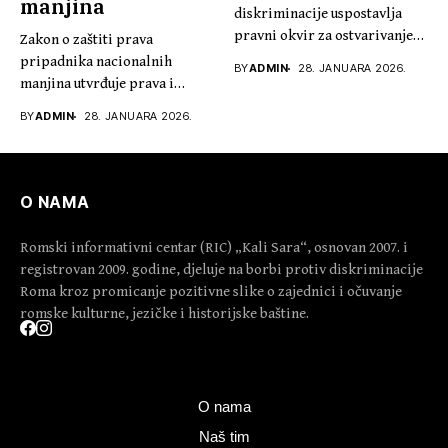
manjina
diskriminacije uspostavlja
pravni okvir za ostvarivanje
Zakon o zaštiti prava
jednakih prava i...
pripadnika nacionalnih
BY
ADMIN
28. JANUARA 2026.
manjina utvrđuje prava i
obaveze pripadnika...
BY
ADMIN
28. JANUARA 2026.
O NAMA
Romski informativni centar (RIC) „Kali Sara“, osnovan 2007. i
registrovan 2009. godine, djeluje na borbi protiv diskriminacije
Roma kroz promicanje pozitivne slike o zajednici i očuvanje
romske kulturne, jezičke i historijske baštine.
O nama
Naš tim