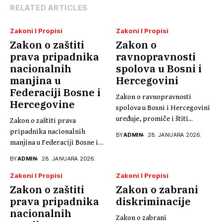
RELATED ARTICLES
Zakoni I Propisi
Zakoni I Propisi
Zakon o zaštiti
Zakon o
prava pripadnika
ravnopravnosti
nacionalnih
spolova u Bosni i
manjina u
Hercegovini
Federaciji Bosne i
Zakon o ravnopravnosti
Hercegovine
spolova u Bosni i Hercegovini
uređuje, promiče i štiti...
Zakon o zaštiti prava
pripadnika nacionalnih
BY
ADMIN
28. JANUARA 2026.
manjina u Federaciji Bosne i
Hercegovine,...
BY
ADMIN
28. JANUARA 2026.
Zakoni I Propisi
Zakoni I Propisi
Zakon o zaštiti
Zakon o zabrani
prava pripadnika
diskriminacije
nacionalnih
Zakon o zabrani