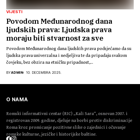
VIJESTI
Povodom Međunarodnog dana
ljudskih prava: Ljudska prava
moraju biti stvarnost za sve
Povodom Međunarodnog dana ljudskih prava podsjećamo da su
ljudska prava univerzalna i nedjeljiva te da pripadaju svakom
čovjeku, bez obzira na etničku pripadnost,...
BY
ADMIN
10. DECEMBRA 2025.
O NAMA
Romski informativni centar (RIC) „Kali Sara“, osnovan 2007. i
registrovan 2009. godine, djeluje na borbi protiv diskriminacije
Roma kroz promicanje pozitivne slike o zajednici i očuvanje
romske kulturne, jezičke i historijske baštine.