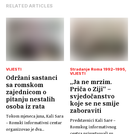
efikasne borbe
RELATED ARTICLES
VIJESTI
Stradanje Roma 1992–1995
VIJESTI
Održani sastanci
„Ja ne mrzim.
sa romskom
Priča o Ziji“ –
zajednicom o
svjedočanstvo
pitanju nestalih
koje se ne smije
osoba iz rata
zaboraviti
Tokom mjeseca juna, Kali Sara
Predstavnici Kali Sare –
– Romski informativni centar
Romskog informativnog
organizovao je dva...
centra prisustvovali su