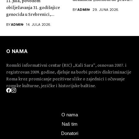
11. jula, povodom
30...
obilježavanja 31. godišnjice
BY
ADMIN
29. JUNA 2026.
genocida u Srebrenici,
predsjednik Kali Sare...
BY
ADMIN
14. JULA 2026.
O NAMA
Romski informativni centar (RIC) „Kali Sara“, osnovan 2007. i
registrovan 2009. godine, djeluje na borbi protiv diskriminacije
Roma kroz promicanje pozitivne slike o zajednici i očuvanje
romske kulturne, jezičke i historijske baštine.
O nama
Naš tim
Donatori