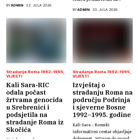
BY
ADMIN
22. JULA 2026.
promociji knjige „Ja...
BY
ADMIN
20. JULA 2026.
Stradanje Roma 1992–1995
Stradanje Roma 1992–1995
VIJESTI
VIJESTI
Kali Sara-RIC
Izvještaj o
odala počast
stradanju Roma na
žrtvama genocida
području Podrinja
u Srebrenici i
i sjeverne Bosne
podsjetila na
1992–1995. godine
stradanje Roma iz
Kali Sara – Romski
Skočića
informativni centar objavljuje
dokument „Istinom do pravde,