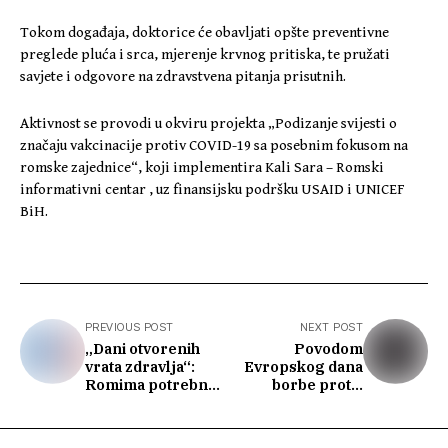
Tokom događaja, doktorice će obavljati opšte preventivne
preglede pluća i srca, mjerenje krvnog pritiska, te pružati
savjete i odgovore na zdravstvena pitanja prisutnih.
Aktivnost se provodi u okviru projekta „Podizanje svijesti o
značaju vakcinacije protiv COVID-19 sa posebnim fokusom na
romske zajednice“, koji implementira Kali Sara – Romski
informativni centar , uz finansijsku podršku USAID i UNICEF
BiH.
PREVIOUS POST
NEXT POST
„Dani otvorenih
Povodom
vrata zdravlja“:
Evropskog dana
Romima potrebna
borbe protiv
bolja primarna i
trgovine ljudima:
sekundarna
Bez saradnje
zdravstvena zaštita
sektora nema