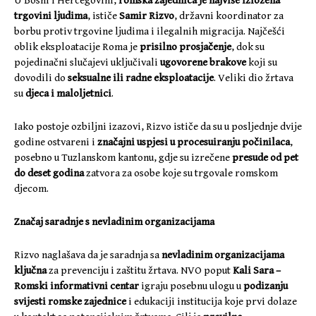
U Bosni i Hercegovini,
romska zajednica je najviše izložena
trgovini ljudima
, ističe
Samir Rizvo
, državni koordinator za
borbu protiv trgovine ljudima i ilegalnih migracija. Najčešći
oblik eksploatacije Roma je
prisilno prosjačenje
, dok su
pojedinačni slučajevi uključivali
ugovorene brakove
koji su
dovodili do
seksualne ili radne eksploatacije
. Veliki dio žrtava
su
djeca i maloljetnici
.
Iako postoje ozbiljni izazovi, Rizvo ističe da su u posljednje dvije
godine ostvareni i
značajni uspjesi u procesuiranju počinilaca
,
posebno u Tuzlanskom kantonu, gdje su izrečene
presude od pet
do deset godina
zatvora za osobe koje su trgovale romskom
djecom.
Značaj saradnje s nevladinim organizacijama
Rizvo naglašava da je saradnja sa
nevladinim organizacijama
ključna
za prevenciju i zaštitu žrtava. NVO poput
Kali Sara –
Romski informativni centar
igraju posebnu ulogu u
podizanju
svijesti romske zajednice
i edukaciji institucija koje prvi dolaze