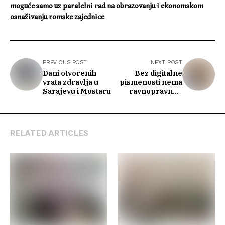
moguće samo uz paralelni rad na obrazovanju i ekonomskom
osnaživanju romske zajednice
.
PREVIOUS POST
NEXT POST
Dani otvorenih
Bez digitalne
vrata zdravlja u
pismenosti nema
Sarajevu i Mostaru
ravnopravnog
društvenog
razvoja
RELATED ARTICLES