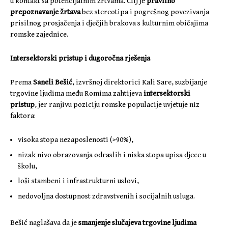
u kontakt sa potencijalnim žrtvama. Cilj je
pravilno
prepoznavanje žrtava
bez stereotipa i pogrešnog povezivanja
prisilnog prosjačenja i dječjih brakova s kulturnim običajima
romske zajednice.
Intersektorski pristup i dugoročna rješenja
Prema
Saneli Bešić
, izvršnoj direktorici Kali Sare, suzbijanje
trgovine ljudima među Romima zahtijeva
intersektorski
pristup
, jer ranjivu poziciju romske populacije uvjetuje niz
faktora:
visoka stopa nezaposlenosti (>90%),
nizak nivo obrazovanja odraslih i niska stopa upisa djece u
školu,
loši stambeni i infrastrukturni uslovi,
nedovoljna dostupnost zdravstvenih i socijalnih usluga.
Bešić naglašava da je
smanjenje slučajeva trgovine ljudima