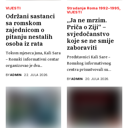
VIJESTI
Stradanje Roma 1992–1995
VIJESTI
Održani sastanci
„Ja ne mrzim.
sa romskom
Priča o Ziji“ –
zajednicom o
svjedočanstvo
pitanju nestalih
koje se ne smije
osoba iz rata
zaboraviti
Tokom mjeseca juna, Kali Sara
Predstavnici Kali Sare –
– Romski informativni centar
Romskog informativnog
organizovao je dva...
centra prisustvovali su
BY
ADMIN
22. JULA 2026.
promociji knjige „Ja...
BY
ADMIN
20. JULA 2026.