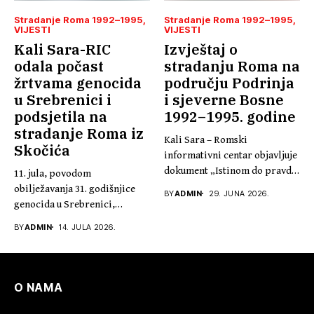
Stradanje Roma 1992–1995
Stradanje Roma 1992–1995
VIJESTI
VIJESTI
Kali Sara-RIC
Izvještaj o
odala počast
stradanju Roma na
žrtvama genocida
području Podrinja
u Srebrenici i
i sjeverne Bosne
podsjetila na
1992–1995. godine
stradanje Roma iz
Kali Sara – Romski
Skočića
informativni centar objavljuje
dokument „Istinom do pravde,
11. jula, povodom
30...
obilježavanja 31. godišnjice
BY
ADMIN
29. JUNA 2026.
genocida u Srebrenici,
predsjednik Kali Sare...
BY
ADMIN
14. JULA 2026.
O NAMA