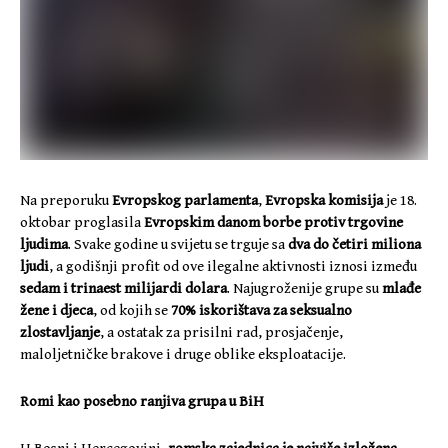
Na preporuku
Evropskog parlamenta
,
Evropska komisija
je 18.
oktobar proglasila
Evropskim danom borbe protiv trgovine
ljudima
. Svake godine u svijetu se trguje sa
dva do četiri miliona
ljudi
, a godišnji profit od ove ilegalne aktivnosti iznosi između
sedam i trinaest milijardi dolara
. Najugroženije grupe su
mlađe
žene i djeca
, od kojih se
70% iskorištava za seksualno
zlostavljanje
, a ostatak za prisilni rad, prosjačenje,
maloljetničke brakove i druge oblike eksploatacije.
Romi kao posebno ranjiva grupa u BiH