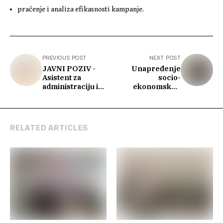
praćenje i analiza efikasnosti kampanje.
PREVIOUS POST
NEXT POST
JAVNI POZIV -
Unapređenje
Asistent za
socio-
administraciju i
ekonomskog
logistiku (1
položaja Roma i
izvršilac)
prevencija
trgovine ljudima
RELATED ARTICLES