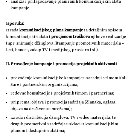
analiza i prilagođavanje planiranih komunikacijskih alata
kampanje.
Isporuka:
Izrada
komunikacijskog plana kampanje
sa detaljnim opisom
komunikacijskih alata i
procjenom troškova
njihove realizacije
(npr. snimanje džinglova, štampanje promotivnih materijala –
leci, baneri, zakup TV i medijskog prostora i sl.).
II. Provođenje kampanje i promocija projektnih aktivnosti
provođenje komunikacijske kampanje u saradnji s timom Kali
Sare i partnerskim organizacijama;
redovne konsultacije s projektnih timom i partnerima;
priprema, objava i promocija sadržaja (članaka, oglasa,
objava na društvenim mrežama);
izrada i distribucija džinglova, TV i video materijala, te
drugih promotivnih sadržaja u skladu s komunikacijskim
planom i dostupnim alatima;