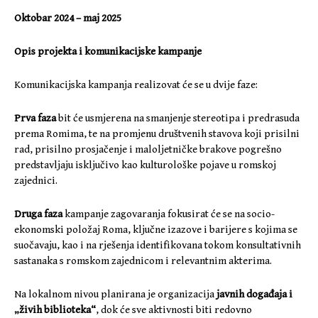
Oktobar 2024 – maj 2025
Opis projekta i komunikacijske kampanje
Komunikacijska kampanja realizovat će se u dvije faze:
Prva faza
bit će usmjerena na smanjenje stereotipa i predrasuda
prema Romima, te na promjenu društvenih stavova koji prisilni
rad, prisilno prosjačenje i maloljetničke brakove pogrešno
predstavljaju isključivo kao kulturološke pojave u romskoj
zajednici.
Druga faza
kampanje zagovaranja fokusirat će se na socio-
ekonomski položaj Roma, ključne izazove i barijere s kojima se
suočavaju, kao i na rješenja identifikovana tokom konsultativnih
sastanaka s romskom zajednicom i relevantnim akterima.
Na lokalnom nivou planirana je organizacija
javnih događaja i
„živih biblioteka“
, dok će sve aktivnosti biti redovno