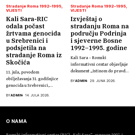
Stradanje Roma 1992–1995
Stradanje Roma 1992–1995
VIJESTI
VIJESTI
Kali Sara-RIC
Izvještaj o
odala počast
stradanju Roma na
žrtvama genocida
području Podrinja
u Srebrenici i
i sjeverne Bosne
podsjetila na
1992–1995. godine
stradanje Roma iz
Kali Sara – Romski
Skočića
informativni centar objavljuje
dokument „Istinom do pravde,
11. jula, povodom
30...
obilježavanja 31. godišnjice
BY
ADMIN
29. JUNA 2026.
genocida u Srebrenici,
predsjednik Kali Sare...
BY
ADMIN
14. JULA 2026.
O NAMA
Romski informativni centar (RIC) „Kali Sara“, osnovan 2007. i