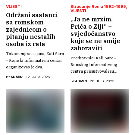
VIJESTI
Stradanje Roma 1992–1995
VIJESTI
Održani sastanci
„Ja ne mrzim.
sa romskom
Priča o Ziji“ –
zajednicom o
svjedočanstvo
pitanju nestalih
koje se ne smije
osoba iz rata
zaboraviti
Tokom mjeseca juna, Kali Sara
Predstavnici Kali Sare –
– Romski informativni centar
Romskog informativnog
organizovao je dva...
centra prisustvovali su
BY
ADMIN
22. JULA 2026.
promociji knjige „Ja...
BY
ADMIN
20. JULA 2026.