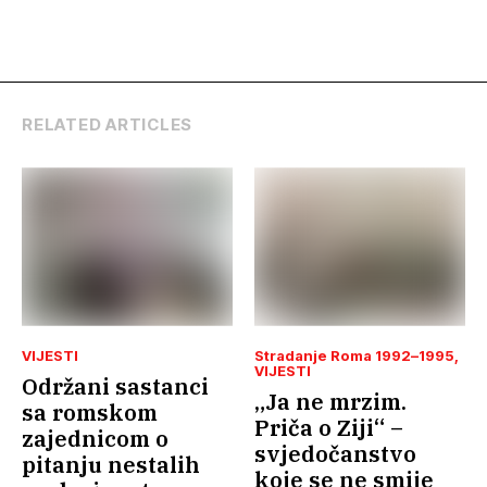
Mještani
Stražarevca traže
bolju javnu
rasvjetu
RELATED ARTICLES
VIJESTI
Stradanje Roma 1992–1995
VIJESTI
Održani sastanci
„Ja ne mrzim.
sa romskom
Priča o Ziji“ –
zajednicom o
svjedočanstvo
pitanju nestalih
koje se ne smije