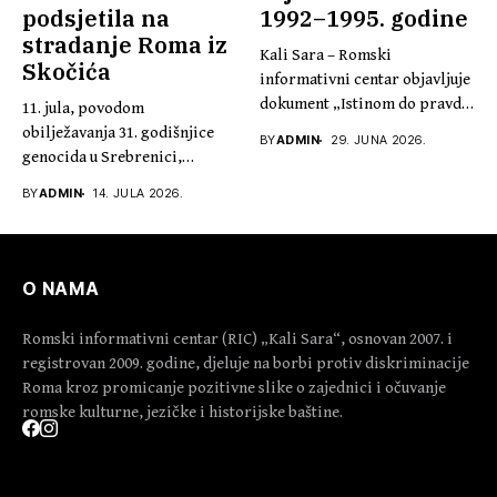
podsjetila na
1992–1995. godine
stradanje Roma iz
Kali Sara – Romski
Skočića
informativni centar objavljuje
dokument „Istinom do pravde,
11. jula, povodom
30...
obilježavanja 31. godišnjice
BY
ADMIN
29. JUNA 2026.
genocida u Srebrenici,
predsjednik Kali Sare...
BY
ADMIN
14. JULA 2026.
O NAMA
Romski informativni centar (RIC) „Kali Sara“, osnovan 2007. i
registrovan 2009. godine, djeluje na borbi protiv diskriminacije
Roma kroz promicanje pozitivne slike o zajednici i očuvanje
romske kulturne, jezičke i historijske baštine.