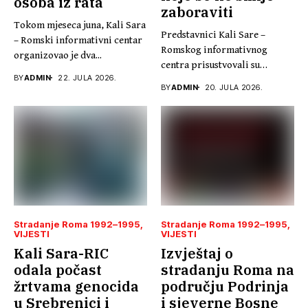
osoba iz rata
zaboraviti
Tokom mjeseca juna, Kali Sara
Predstavnici Kali Sare –
– Romski informativni centar
Romskog informativnog
organizovao je dva...
centra prisustvovali su
BY
ADMIN
22. JULA 2026.
promociji knjige „Ja...
BY
ADMIN
20. JULA 2026.
Stradanje Roma 1992–1995
Stradanje Roma 1992–1995
VIJESTI
VIJESTI
Kali Sara-RIC
Izvještaj o
odala počast
stradanju Roma na
žrtvama genocida
području Podrinja
u Srebrenici i
i sjeverne Bosne