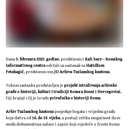
Dana
5. februara 2025. godine
, predstavnici
Kali Sare – Romskog
informativnog centra
održali su sastanak sa
Hatidžom
Fetahagić
, predstavnicom
JU Arhiva Tuzlanskog kantona
.
Tokom sastanka predstavljen je
projekt istraživanja arhivske
građe o historiji, kulturi i tradiciji Roma u Bosni i Hercegovini
,
čiji krajnji cilj je izrada
priručnika o historiji Roma
.
Arhiv Tuzlanskog kantona
posjeduje bogatu i vrijednu građu
koja datira od
16. do 19. vijeka
, a postoji velika mogućnost da se
među dokumentima nalaze i zapisi koji svjedoče o životu Roma