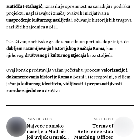
Hatidža Fetahagić
, izrazila je spremnost na saradnju i podršku
projektu, naglašavajući značaj ovakvih inicijativa za
unapređenje kulturnog naslijeđa
i očuvanje historijskih tragova
različitih zajednica u BiH.
Istraživanje arhivske građe u narednom periodu doprinijet će
dubljem razumijevanju historijskog značaja Roma
, kao i
njihovog
društvenog i kulturnog utjecaja
kroz stoljeća.
Ovaj korak predstavlja važan početak u procesu
valorizacije i
dokumentovanja historije Roma
u Bosni i Hercegovini, s ciljem
jačanja
kulturnog identiteta, vidljivosti i prepoznatljivosti
romske zajednice
u društvu.
PREVIOUS POST
NEXT POST
Najveće romsko
Terms of
naselje u Modriči
Reference -Job
još uvijek u mraku:
Matching Officer