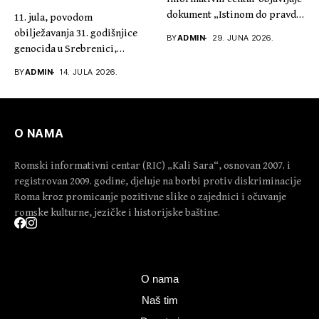
dokument „Istinom do pravde,
11. jula, povodom
30...
obilježavanja 31. godišnjice
BY
ADMIN
29. JUNA 2026.
genocida u Srebrenici,
predsjednik Kali Sare...
BY
ADMIN
14. JULA 2026.
O NAMA
Romski informativni centar (RIC) „Kali Sara“, osnovan 2007. i
registrovan 2009. godine, djeluje na borbi protiv diskriminacije
Roma kroz promicanje pozitivne slike o zajednici i očuvanje
romske kulturne, jezičke i historijske baštine.
O nama
Naš tim