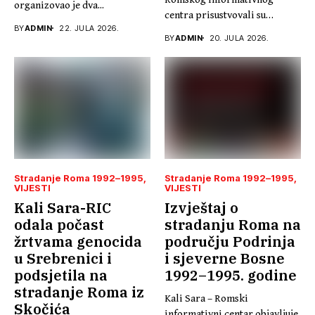
organizovao je dva...
centra prisustvovali su
BY
ADMIN
22. JULA 2026.
promociji knjige „Ja...
BY
ADMIN
20. JULA 2026.
Stradanje Roma 1992–1995
Stradanje Roma 1992–1995
VIJESTI
VIJESTI
Kali Sara-RIC
Izvještaj o
odala počast
stradanju Roma na
žrtvama genocida
području Podrinja
u Srebrenici i
i sjeverne Bosne
podsjetila na
1992–1995. godine
stradanje Roma iz
Kali Sara – Romski
Skočića
informativni centar objavljuje