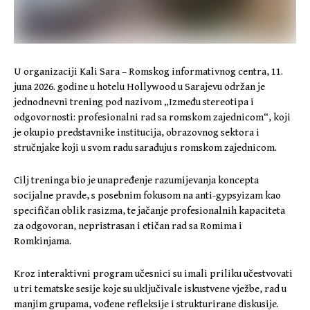
U organizaciji Kali Sara – Romskog informativnog centra, 11.
juna 2026. godine u hotelu Hollywood u Sarajevu održan je
jednodnevni trening pod nazivom „Između stereotipa i
odgovornosti: profesionalni rad sa romskom zajednicom“, koji
je okupio predstavnike institucija, obrazovnog sektora i
stručnjake koji u svom radu sarađuju s romskom zajednicom.
Cilj treninga bio je unapređenje razumijevanja koncepta
socijalne pravde, s posebnim fokusom na anti-gypsyizam kao
specifičan oblik rasizma, te jačanje profesionalnih kapaciteta
za odgovoran, nepristrasan i etičan rad sa Romima i
Romkinjama.
Kroz interaktivni program učesnici su imali priliku učestvovati
u tri tematske sesije koje su uključivale iskustvene vježbe, rad u
manjim grupama, vođene refleksije i strukturirane diskusije.