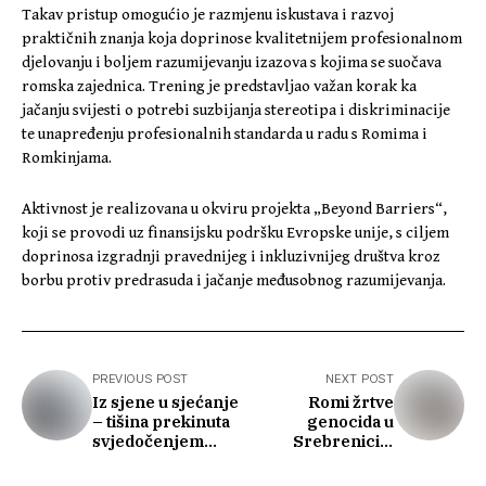
Takav pristup omogućio je razmjenu iskustava i razvoj
praktičnih znanja koja doprinose kvalitetnijem profesionalnom
djelovanju i boljem razumijevanju izazova s kojima se suočava
romska zajednica. Trening je predstavljao važan korak ka
jačanju svijesti o potrebi suzbijanja stereotipa i diskriminacije
te unapređenju profesionalnih standarda u radu s Romima i
Romkinjama.
Aktivnost je realizovana u okviru projekta „Beyond Barriers“,
koji se provodi uz finansijsku podršku Evropske unije, s ciljem
doprinosa izgradnji pravednijeg i inkluzivnijeg društva kroz
borbu protiv predrasuda i jačanje međusobnog razumijevanja.
PREVIOUS POST
NEXT POST
Iz sjene u sjećanje
Romi žrtve
– tišina prekinuta
genocida u
svjedočenjem
Srebrenici –
Romkinje
istraživanje otkriva
istinu o stradanju