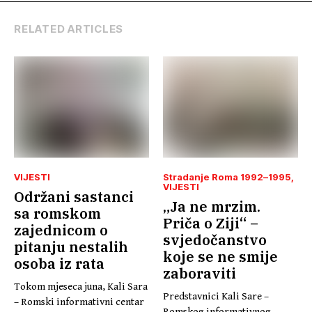
Roma tokom rata u
Bosni i
RELATED ARTICLES
Hercegovini
1992–1995.
VIJESTI
Stradanje Roma 1992–1995
VIJESTI
Održani sastanci
„Ja ne mrzim.
sa romskom
Priča o Ziji“ –
zajednicom o
svjedočanstvo
pitanju nestalih
koje se ne smije
osoba iz rata
zaboraviti
Tokom mjeseca juna, Kali Sara
Predstavnici Kali Sare –
– Romski informativni centar
Romskog informativnog