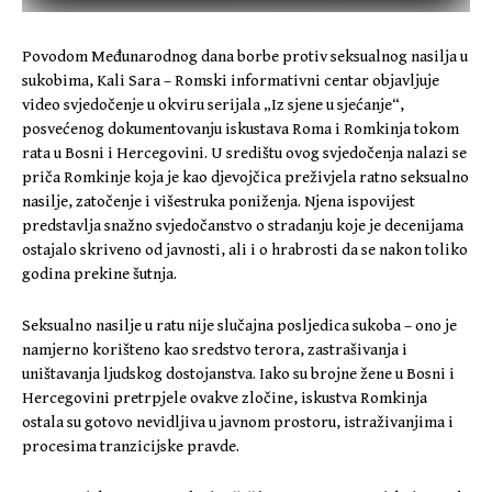
Povodom Međunarodnog dana borbe protiv seksualnog nasilja u
sukobima, Kali Sara – Romski informativni centar objavljuje
video svjedočenje u okviru serijala „Iz sjene u sjećanje“,
posvećenog dokumentovanju iskustava Roma i Romkinja tokom
rata u Bosni i Hercegovini. U središtu ovog svjedočenja nalazi se
priča Romkinje koja je kao djevojčica preživjela ratno seksualno
nasilje, zatočenje i višestruka poniženja. Njena ispovijest
predstavlja snažno svjedočanstvo o stradanju koje je decenijama
ostajalo skriveno od javnosti, ali i o hrabrosti da se nakon toliko
godina prekine šutnja.
Seksualno nasilje u ratu nije slučajna posljedica sukoba – ono je
namjerno korišteno kao sredstvo terora, zastrašivanja i
uništavanja ljudskog dostojanstva. Iako su brojne žene u Bosni i
Hercegovini pretrpjele ovakve zločine, iskustva Romkinja
ostala su gotovo nevidljiva u javnom prostoru, istraživanjima i
procesima tranzicijske pravde.