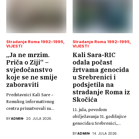
Stradanje Roma 1992–1995
Stradanje Roma 1992–1995
VIJESTI
VIJESTI
„Ja ne mrzim.
Kali Sara-RIC
Priča o Ziji“ –
odala počast
svjedočanstvo
žrtvama genocida
koje se ne smije
u Srebrenici i
zaboraviti
podsjetila na
stradanje Roma iz
Predstavnici Kali Sare –
Skočića
Romskog informativnog
centra prisustvovali su
11. jula, povodom
promociji knjige „Ja...
obilježavanja 31. godišnjice
BY
ADMIN
20. JULA 2026.
genocida u Srebrenici,
predsjednik Kali Sare...
BY
ADMIN
14. JULA 2026.