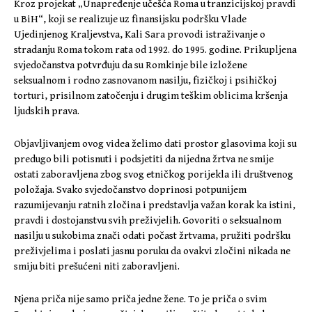
Kroz projekat „Unapređenje učešća Roma u tranzicijskoj pravdi
u BiH“, koji se realizuje uz finansijsku podršku Vlade
Ujedinjenog Kraljevstva, Kali Sara provodi istraživanje o
stradanju Roma tokom rata od 1992. do 1995. godine. Prikupljena
svjedočanstva potvrđuju da su Romkinje bile izložene
seksualnom i rodno zasnovanom nasilju, fizičkoj i psihičkoj
torturi, prisilnom zatočenju i drugim teškim oblicima kršenja
ljudskih prava.
Objavljivanjem ovog videa želimo dati prostor glasovima koji su
predugo bili potisnuti i podsjetiti da nijedna žrtva ne smije
ostati zaboravljena zbog svog etničkog porijekla ili društvenog
položaja. Svako svjedočanstvo doprinosi potpunijem
razumijevanju ratnih zločina i predstavlja važan korak ka istini,
pravdi i dostojanstvu svih preživjelih. Govoriti o seksualnom
nasilju u sukobima znači odati počast žrtvama, pružiti podršku
preživjelima i poslati jasnu poruku da ovakvi zločini nikada ne
smiju biti prešućeni niti zaboravljeni.
Njena priča nije samo priča jedne žene. To je priča o svim