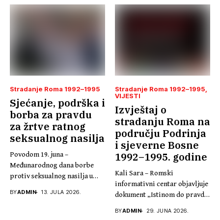
Stradanje Roma 1992–1995
Stradanje Roma 1992–1995
VIJESTI
Sjećanje, podrška i
Izvještaj o
borba za pravdu
stradanju Roma na
za žrtve ratnog
području Podrinja
seksualnog nasilja
i sjeverne Bosne
Povodom 19. juna –
1992–1995. godine
Međunarodnog dana borbe
Kali Sara – Romski
protiv seksualnog nasilja u
informativni centar objavljuje
sukobima,...
BY
ADMIN
13. JULA 2026.
dokument „Istinom do pravde,
30...
BY
ADMIN
29. JUNA 2026.