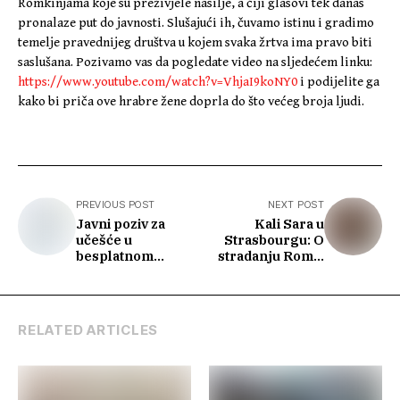
Romkinjama koje su preživjele nasilje, a čiji glasovi tek danas
pronalaze put do javnosti. Slušajući ih, čuvamo istinu i gradimo
temelje pravednijeg društva u kojem svaka žrtva ima pravo biti
saslušana. Pozivamo vas da pogledate video na sljedećem linku:
https://www.youtube.com/watch?v=VhjaI9koNY0
i podijelite ga
kako bi priča ove hrabre žene doprla do što većeg broja ljudi.
PREVIOUS POST
NEXT POST
Javni poziv za
Kali Sara u
učešće u
Strasbourgu: O
besplatnom
stradanju Roma,
programu
antigipsizmu i
stručnog
borbi protiv
osposobljavanja i
govora mržnje
podrške pri
RELATED ARTICLES
zapošljavanju