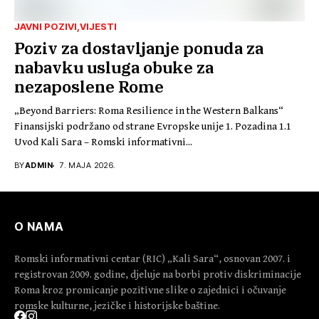
JAVNI POZIVI
VIJESTI
Poziv za dostavljanje ponuda za
nabavku usluga obuke za
nezaposlene Rome
„Beyond Barriers: Roma Resilience in the Western Balkans“
Finansijski podržano od strane Evropske unije 1. Pozadina 1.1
Uvod Kali Sara – Romski informativni...
BY
ADMIN
7. MAJA 2026.
O NAMA
Romski informativni centar (RIC) „Kali Sara“, osnovan 2007. i
registrovan 2009. godine, djeluje na borbi protiv diskriminacije
Roma kroz promicanje pozitivne slike o zajednici i očuvanje
romske kulturne, jezičke i historijske baštine.