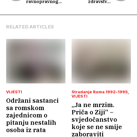
ravnopravnog
zdravstvo:
društvenog
otvoreni razgovor
razvoja
u Bihaću
RELATED ARTICLES
VIJESTI
Stradanje Roma 1992–1995
VIJESTI
Održani sastanci
„Ja ne mrzim.
sa romskom
Priča o Ziji“ –
zajednicom o
svjedočanstvo
pitanju nestalih
koje se ne smije
osoba iz rata
zaboraviti