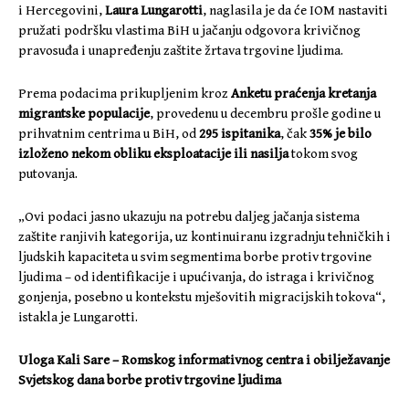
i Hercegovini,
Laura Lungarotti
, naglasila je da će IOM nastaviti
pružati podršku vlastima BiH u jačanju odgovora krivičnog
pravosuđa i unapređenju zaštite žrtava trgovine ljudima.
Prema podacima prikupljenim kroz
Anketu praćenja kretanja
migrantske populacije
, provedenu u decembru prošle godine u
prihvatnim centrima u BiH, od
295 ispitanika
, čak
35% je bilo
izloženo nekom obliku eksploatacije ili nasilja
tokom svog
putovanja.
„Ovi podaci jasno ukazuju na potrebu daljeg jačanja sistema
zaštite ranjivih kategorija, uz kontinuiranu izgradnju tehničkih i
ljudskih kapaciteta u svim segmentima borbe protiv trgovine
ljudima – od identifikacije i upućivanja, do istraga i krivičnog
gonjenja, posebno u kontekstu mješovitih migracijskih tokova“,
istakla je Lungarotti.
Uloga Kali Sare – Romskog informativnog centra i obilježavanje
Svjetskog dana borbe protiv trgovine ljudima