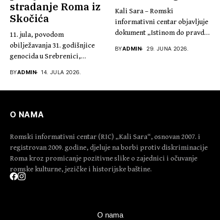
stradanje Roma iz
Kali Sara – Romski
Skočića
informativni centar objavljuje
dokument „Istinom do pravde,
11. jula, povodom
30...
obilježavanja 31. godišnjice
BY
ADMIN
29. JUNA 2026.
genocida u Srebrenici,
predsjednik Kali Sare...
BY
ADMIN
14. JULA 2026.
O NAMA
Romski informativni centar (RIC) „Kali Sara“, osnovan 2007. i
registrovan 2009. godine, djeluje na borbi protiv diskriminacije
Roma kroz promicanje pozitivne slike o zajednici i očuvanje
romske kulturne, jezičke i historijske baštine.
O nama