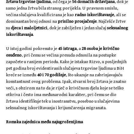
žrtava trgovine ljudima
, od čega je
56 domaćih državljana
, dok je
samo jedna žrtva bila stranog porijekla. U pravnom smislu,
većina slučajeva kvalificirana je kao
radno iskorištavanje
, ali se
dominantan broj odnosi na
prisilno prosjačenje
. Najčešće žrtve
su
djeca i maloljetnici
, dok je zabilježen i jedan slučaj
seksualnog
iskorištavanja
.
U istoj godini pokrenuto je
45 istraga
, a
28 osoba je krivično
osuđeno
, pri čemu se većina presuda odnosila na postupke
započete u ranijem periodu. Kako je istakao Rizvo, u posljednjih
pet godina broj evidentiranih slučajeva trgovine ljudima u BiH
kreće se između
40 i 70 godišnje
, što ukazuje na zabrinjavajuću
konstantnost ovog problema. Ipak, stvarni broj žrtava je znatno
veći, s obzirom na to da je riječ o krivičnom djelu koje se teško
otkriva i često ima međunarodni karakter, pri čemu se dio
žrtava identifikuje tek u inostranstvu, posebno u slučajevima
seksualnog iskorištavanja i krijumčarenja migranata.
Romska zajednica među najugroženijima