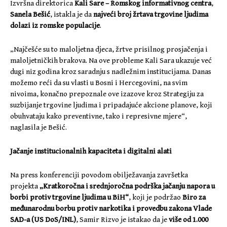
Izvršna direktorica
Kali Sare – Romskog informativnog centra
,
Sanela Bešić
, istakla je da
najveći broj žrtava trgovine ljudima
dolazi iz romske populacije
.
„Najčešće su to maloljetna djeca, žrtve prisilnog prosjačenja i
maloljetničkih brakova. Na ove probleme Kali Sara ukazuje već
dugi niz godina kroz saradnju s nadležnim institucijama. Danas
možemo reći da su vlasti u Bosni i Hercegovini, na svim
nivoima, konačno prepoznale ove izazove kroz Strategiju za
suzbijanje trgovine ljudima i pripadajuće akcione planove, koji
obuhvataju kako preventivne, tako i represivne mjere“,
naglasila je Bešić.
Jačanje institucionalnih kapaciteta i digitalni alati
Na press konferenciji povodom obilježavanja završetka
projekta
„Kratkoročna i srednjoročna podrška jačanju napora u
borbi protiv trgovine ljudima u BiH“
, koji je podržao
Biro za
međunarodnu borbu protiv narkotika i provedbu zakona Vlade
SAD-a (US DoS/INL)
, Samir Rizvo je istakao da je
više od 1.000