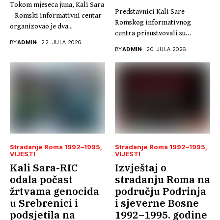
Tokom mjeseca juna, Kali Sara
Predstavnici Kali Sare –
– Romski informativni centar
Romskog informativnog
organizovao je dva...
centra prisustvovali su
BY
ADMIN
22. JULA 2026.
promociji knjige „Ja...
BY
ADMIN
20. JULA 2026.
Stradanje Roma 1992–1995
Stradanje Roma 1992–1995
VIJESTI
VIJESTI
Kali Sara-RIC
Izvještaj o
odala počast
stradanju Roma na
žrtvama genocida
području Podrinja
u Srebrenici i
i sjeverne Bosne
podsjetila na
1992–1995. godine