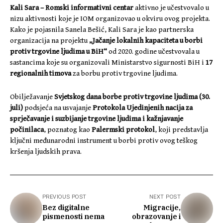
Kali Sara – Romski informativni centar
aktivno je učestvovalo u
nizu aktivnosti koje je IOM organizovao u okviru ovog projekta.
Kako je pojasnila Sanela Bešić, Kali Sara je kao partnerska
organizacija na projektu
„Jačanje lokalnih kapaciteta u borbi
protiv trgovine ljudima u BiH“
od 2020. godine učestvovala u
sastancima koje su organizovali Ministarstvo sigurnosti BiH i
17
regionalnih timova
za borbu protiv trgovine ljudima.
Obilježavanje
Svjetskog dana borbe protiv trgovine ljudima (30.
juli)
podsjeća na usvajanje
Protokola Ujedinjenih nacija za
sprječavanje i suzbijanje trgovine ljudima i kažnjavanje
počinilaca
, poznatog kao
Palermski protokol
, koji predstavlja
ključni međunarodni instrument u borbi protiv ovog teškog
kršenja ljudskih prava.
PREVIOUS POST
NEXT POST
Bez digitalne
Migracije,
pismenosti nema
obrazovanje i