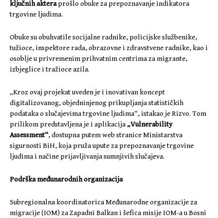
ključnih aktera
prošlo obuke za prepoznavanje indikatora
trgovine ljudima.
Obuke su obuhvatile socijalne radnike, policijske službenike,
tužioce, inspektore rada, obrazovne i zdravstvene radnike, kao i
osoblje u privremenim prihvatnim centrima za migrante,
izbjeglice i tražioce azila.
„Kroz ovaj projekat uveden je i inovativan koncept
digitalizovanog, objedninjenog prikupljanja statističkih
podataka o slučajevima trgovine ljudima“, istakao je Rizvo. Tom
prilikom predstavljena je i aplikacija
„Vulnerability
Assessment“
, dostupna putem web stranice Ministarstva
sigurnosti BiH, koja pruža upute za prepoznavanje trgovine
ljudima i načine prijavljivanja sumnjivih slučajeva.
Podrška međunarodnih organizacija
Subregionalna koordinatorica Međunarodne organizacije za
migracije (IOM) za Zapadni Balkan i šefica misije IOM-a u Bosni