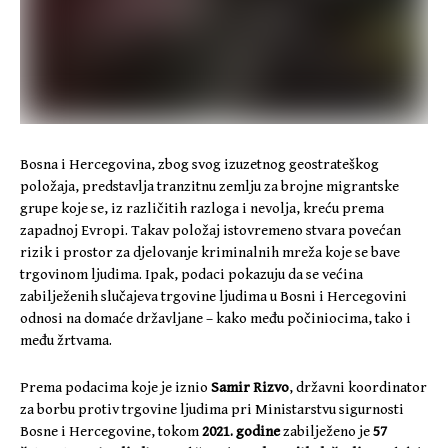
Bosna i Hercegovina, zbog svog izuzetnog geostrateškog
položaja, predstavlja tranzitnu zemlju za brojne migrantske
grupe koje se, iz različitih razloga i nevolja, kreću prema
zapadnoj Evropi. Takav položaj istovremeno stvara povećan
rizik i prostor za djelovanje kriminalnih mreža koje se bave
trgovinom ljudima. Ipak, podaci pokazuju da se većina
zabilježenih slučajeva trgovine ljudima u Bosni i Hercegovini
odnosi na domaće državljane – kako među počiniocima, tako i
među žrtvama.
Prema podacima koje je iznio
Samir Rizvo
, državni koordinator
za borbu protiv trgovine ljudima pri Ministarstvu sigurnosti
Bosne i Hercegovine, tokom
2021. godine
zabilježeno je
57